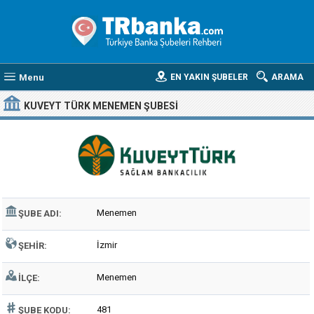
Menu
EN YAKIN ŞUBELER
ARAMA
KUVEYT TÜRK MENEMEN ŞUBESI
Menemen
ŞUBE ADI:
İzmir
ŞEHIR:
Menemen
İLÇE:
481
ŞUBE KODU: