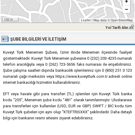
+
−
100 m
Leaflet
|
Map data ©
OpenStreetMap
Yol Tarifi Alın
ŞUBE BILGILERI VE İLETIŞIM
Kuveyt Türk Menemen Şubesi, İzmir ilinde Menemen ilçesinde faaliyet
göstermektedir. Kuveyt Türk Menemen şubesine 0 (232) 203-4235 numaralı
telefon aracılığıyla veya 0 (262) 723-5656 faks numarası ile erişebilirsiniz.
Şube çalışma saatleri dışında bankacılık işlemleriniz için 0 (850) 251 0 123
numaralı çağrı merkezini veya https://www.kuveytturk.com.tr adresli online
internet bankacılığı hizmetini kullanabilirsiniz.
EFT veya havale gibi para transferi (TL) işlemleri için Kuveyt Türk banka
kodu "205", Menemen şube kodu "481" olarak tanımlanmıştır. Uluslararası
para transferleri için kullanılan (USD, EUR ve GBP) SWIFT / BIC kodu tüm
Kuveyt Türk şubeleri için aynı olup "KTEFTRISXXX" şeklindedir. Daha detaylı
bilgi için bankanın resmi sitesini ziyaret edebilirsiniz.