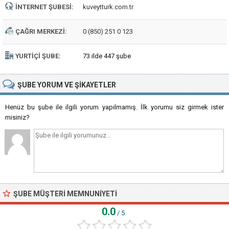
İNTERNET ŞUBESI:
kuveytturk.com.tr
ÇAĞRI MERKEZI:
0 (850) 251 0 123
YURTIÇI ŞUBE:
73 ilde 447 şube
ŞUBE
YORUM VE ŞIKAYETLER
Henüz bu şube ile ilgili yorum yapılmamış. İlk yorumu siz girmek ister
misiniz?
ŞUBE MÜŞTERI MEMNUNIYETI
0.0
/ 5