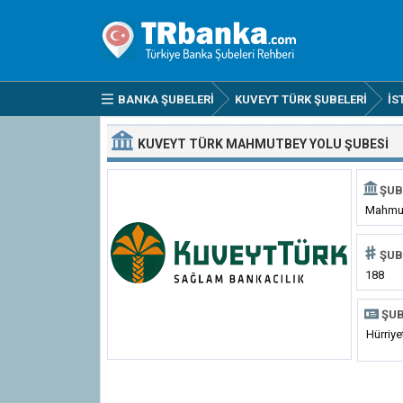
BANKA ŞUBELERI
KUVEYT TÜRK ŞUBELERI
İS
KUVEYT TÜRK MAHMUTBEY YOLU ŞUBESI
ŞUB
Mahmut
ŞUB
188
ŞUB
Hürriy