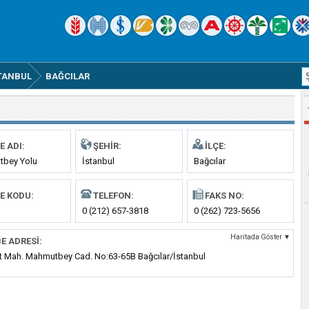
TANBUL
BAĞCILAR
E ADI:
ŞEHIR:
İLÇE:
bey Yolu
İstanbul
Bağcılar
E KODU:
TELEFON:
FAKS NO:
0 (212) 657-3818
0 (262) 723-5656
Haritada Göster ▼
E ADRESI:
et Mah. Mahmutbey Cad. No:63-65B Bağcılar/İstanbul