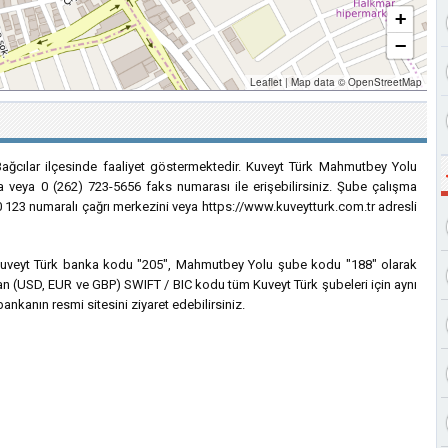
+
−
Leaflet
|
Map data ©
OpenStreetMap
ağcılar ilçesinde faaliyet göstermektedir. Kuveyt Türk Mahmutbey Yolu
a veya 0 (262) 723-5656 faks numarası ile erişebilirsiniz. Şube çalışma
1 0 123 numaralı çağrı merkezini veya https://www.kuveytturk.com.tr adresli
in Kuveyt Türk banka kodu "205", Mahmutbey Yolu şube kodu "188" olarak
nılan (USD, EUR ve GBP) SWIFT / BIC kodu tüm Kuveyt Türk şubeleri için aynı
ankanın resmi sitesini ziyaret edebilirsiniz.