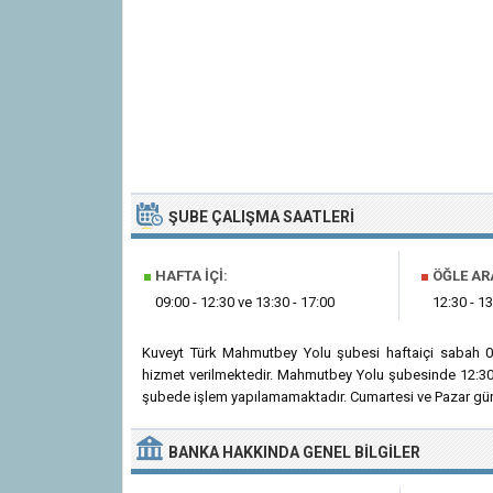
ŞUBE ÇALIŞMA SAATLERI
■
HAFTA İÇI:
■
ÖĞLE AR
09:00 - 12:30 ve 13:30 - 17:00
12:30 - 13
Kuveyt Türk Mahmutbey Yolu şubesi haftaiçi sabah 0
hizmet verilmektedir. Mahmutbey Yolu şubesinde 12:30 -
şubede işlem yapılamamaktadır. Cumartesi ve Pazar günl
BANKA
HAKKINDA
GENEL BILGILER