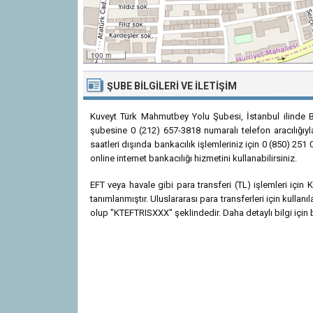
100 m
ŞUBE BILGILERI VE İLETIŞIM
Kuveyt Türk Mahmutbey Yolu Şubesi, İstanbul ilinde B
şubesine 0 (212) 657-3818 numaralı telefon aracılığıyl
saatleri dışında bankacılık işlemleriniz için 0 (850) 25
online internet bankacılığı hizmetini kullanabilirsiniz.
EFT veya havale gibi para transferi (TL) işlemleri iç
tanımlanmıştır. Uluslararası para transferleri için kulla
olup "KTEFTRISXXX" şeklindedir. Daha detaylı bilgi için b