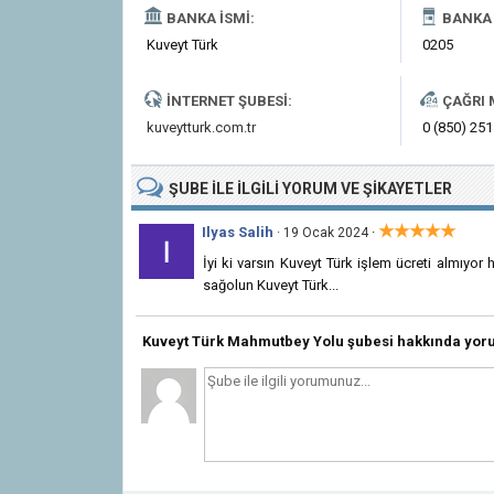
BANKA İSMI:
BANKA 
Kuveyt Türk
0205
İNTERNET ŞUBESI:
ÇAĞRI 
kuveytturk.com.tr
0 (850) 251
ŞUBE
ILE İLGILI
YORUM VE ŞIKAYETLER
★★★★★
Ilyas Salih
·
· 19 Ocak 2024
İyi ki varsın Kuveyt Türk işlem ücreti almıyor 
sağolun Kuveyt Türk...
Kuveyt Türk Mahmutbey Yolu şubesi hakkında yor