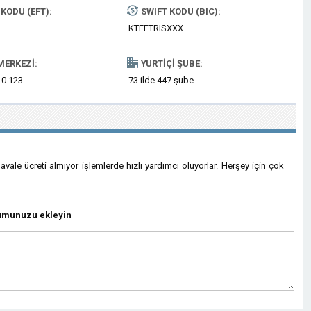
KODU (EFT):
SWIFT KODU (BIC):
KTEFTRISXXX
MERKEZI:
YURTIÇI ŞUBE:
 0 123
73 ilde 447 şube
havale ücreti almıyor işlemlerde hızlı yardımcı oluyorlar. Herşey için çok
umunuzu ekleyin