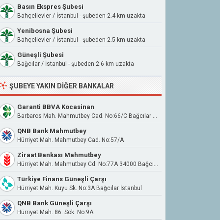
Basın Ekspres Şubesi
Bahçelievler / İstanbul - şubeden 2.4 km uzakta
Yenibosna Şubesi
Bahçelievler / İstanbul - şubeden 2.5 km uzakta
Güneşli Şubesi
Bağcılar / İstanbul - şubeden 2.6 km uzakta
ŞUBEYE YAKIN DIĞER BANKALAR
Garanti BBVA Kocasinan
Barbaros Mah. Mahmutbey Cad. No:66/C Bağcılar / İstanbul
QNB Bank Mahmutbey
Hürriyet Mah. Mahmutbey Cad. No:57/A
Ziraat Bankası Mahmutbey
Hürriyet Mah. Mahmutbey Cd. No:77A 34000 Bağcılar İstanbul
Türkiye Finans Güneşli Çarşı
Hürriyet Mah. Kuyu Sk. No:3A Bağcılar İstanbul
QNB Bank Güneşli Çarşı
Hürriyet Mah. 86. Sok. No:9A