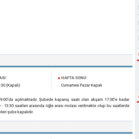
ASI:
■
HAFTA SONU:
:30 (Kapalı)
Cumartesi Pazar Kapalı
9:00'da açılmaktadır. Şubede kapanış saati olan akşam 17:00'e kadar
 13:30 saatleri arasında öğle arası molası verilmekte olup bu saatlerde
eri şube kapalıdır.