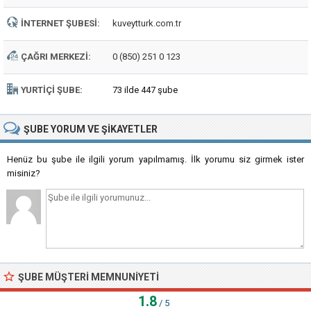
İNTERNET ŞUBESI:
kuveytturk.com.tr
ÇAĞRI MERKEZI:
0 (850) 251 0 123
YURTIÇI ŞUBE:
73 ilde 447 şube
ŞUBE
YORUM VE ŞIKAYETLER
Henüz bu şube ile ilgili yorum yapılmamış. İlk yorumu siz girmek ister
misiniz?
ŞUBE MÜŞTERI MEMNUNIYETI
1.8
/ 5