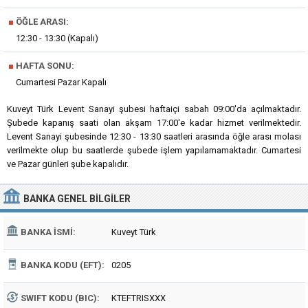
■
ÖĞLE ARASI:
12:30 - 13:30 (Kapalı)
■
HAFTA SONU:
Cumartesi Pazar Kapalı
Kuveyt Türk Levent Sanayi şubesi haftaiçi sabah 09:00'da açılmaktadır.
Şubede kapanış saati olan akşam 17:00'e kadar hizmet verilmektedir.
Levent Sanayi şubesinde 12:30 - 13:30 saatleri arasında öğle arası molası
verilmekte olup bu saatlerde şubede işlem yapılamamaktadır. Cumartesi
ve Pazar günleri şube kapalıdır.
BANKA
GENEL BILGILER
BANKA İSMI:
Kuveyt Türk
BANKA KODU (EFT):
0205
SWIFT KODU (BIC):
KTEFTRISXXX