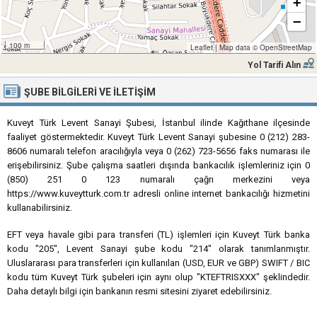
+
−
100 m
Leaflet
|
Map data ©
OpenStreetMap
Yol Tarifi Alın
ŞUBE BILGILERI VE İLETIŞIM
Kuveyt Türk Levent Sanayi Şubesi, İstanbul ilinde Kağıthane ilçesinde
faaliyet göstermektedir. Kuveyt Türk Levent Sanayi şubesine 0 (212) 283-
8606 numaralı telefon aracılığıyla veya 0 (262) 723-5656 faks numarası ile
erişebilirsiniz. Şube çalışma saatleri dışında bankacılık işlemleriniz için 0
(850) 251 0 123 numaralı çağrı merkezini veya
https://www.kuveytturk.com.tr adresli online internet bankacılığı hizmetini
kullanabilirsiniz.
EFT veya havale gibi para transferi (TL) işlemleri için Kuveyt Türk banka
kodu "205", Levent Sanayi şube kodu "214" olarak tanımlanmıştır.
Uluslararası para transferleri için kullanılan (USD, EUR ve GBP) SWIFT / BIC
kodu tüm Kuveyt Türk şubeleri için aynı olup "KTEFTRISXXX" şeklindedir.
Daha detaylı bilgi için bankanın resmi sitesini ziyaret edebilirsiniz.