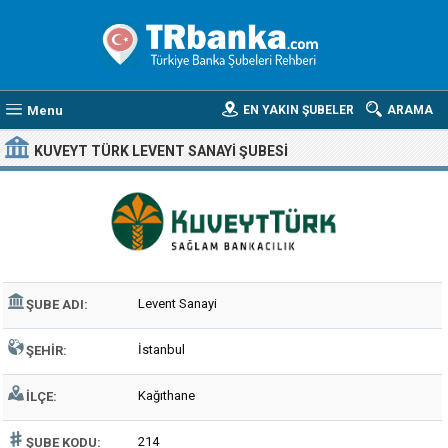
Menu
EN YAKIN ŞUBELER
ARAMA
KUVEYT TÜRK LEVENT SANAYI ŞUBESI
Levent Sanayi
ŞUBE ADI:
İstanbul
ŞEHIR:
Kağıthane
İLÇE:
214
ŞUBE KODU: