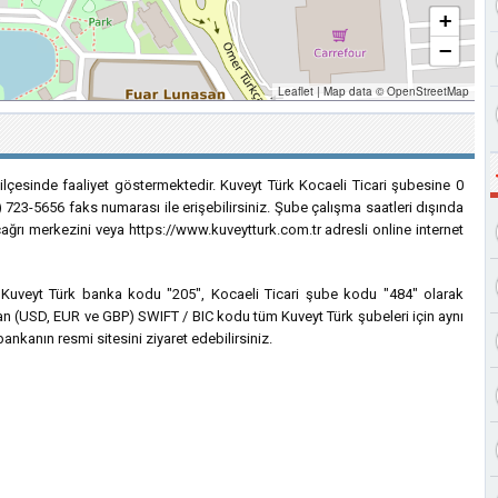
+
−
Leaflet
|
Map data ©
OpenStreetMap
 ilçesinde faaliyet göstermektedir. Kuveyt Türk Kocaeli Ticari şubesine 0
) 723-5656 faks numarası ile erişebilirsiniz. Şube çalışma saatleri dışında
çağrı merkezini veya https://www.kuveytturk.com.tr adresli online internet
in Kuveyt Türk banka kodu "205", Kocaeli Ticari şube kodu "484" olarak
nılan (USD, EUR ve GBP) SWIFT / BIC kodu tüm Kuveyt Türk şubeleri için aynı
ankanın resmi sitesini ziyaret edebilirsiniz.