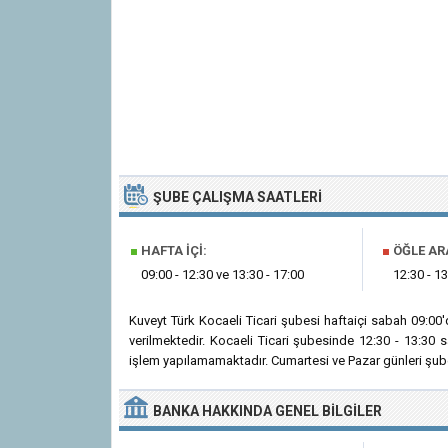
ŞUBE ÇALIŞMA SAATLERI
■
HAFTA İÇI:
■
ÖĞLE AR
09:00 - 12:30 ve 13:30 - 17:00
12:30 - 13
Kuveyt Türk Kocaeli Ticari şubesi haftaiçi sabah 09:0
verilmektedir. Kocaeli Ticari şubesinde 12:30 - 13:30 
işlem yapılamamaktadır. Cumartesi ve Pazar günleri şube
BANKA
HAKKINDA
GENEL BILGILER