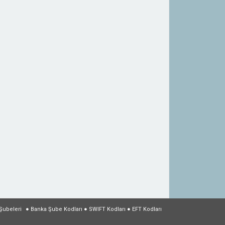
Şubeleri
●
Banka Şube Kodları
●
SWIFT Kodları
●
EFT Kodları