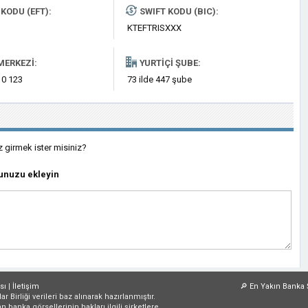
KODU (EFT):
SWIFT KODU (BIC):
KTEFTRISXXX
MERKEZI:
YURTIÇI ŞUBE:
 0 123
73 ilde 447 şube
z girmek ister misiniz?
unuzu ekleyin
sı
|
İletişim
🔎
En Yakın Banka 
irliği verileri baz alınarak hazırlanmıştır.
an banka görsellerinin hakları ilgili şirketlere