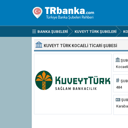
BANKA ŞUBELERI
KUVEYT TÜRK ŞUBELERI
KO
KUVEYT TÜRK KOCAELI TICARI ŞUBESI
ŞUB
Kocaeli
ŞUB
484
ŞUB
Karaba