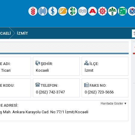
CAELI
İZMIT
E ADI:
ŞEHIR:
İLÇE:
 Ticari
Kocaeli
İzmit
E KODU:
TELEFON:
FAKS NO:
0 (262) 742-3747
0 (262) 723-5656
Haritada Göster ▼
E ADRESI:
ş Mah. Ankara Karayolu Cad. No:77/1 İzmit/Kocaeli