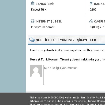
BANKA İSMI:
BANKA 
Kuveyt Türk
0205
İNTERNET ŞUBESI:
ÇAĞRI 
kuveytturk.com.tr
0 (850) 251
ŞUBE
ILE İLGILI
YORUM VE ŞIKAYETLER
Henüz bu şube ile ilgili yorum yapılmamış. İlk yorumu si
Kuveyt Türk Kocaeli Ticari şubesi hakkında yorum
TRBanka.com © 2008-2026 |
Kullanım Şartları
|
Gizlilik
Politika
Trbanka.com banka şubesi sorgulama servisi, Türkiye Bankalar B
Siteyi kullanırken sorumluluk kullanıcıya aittir. Sitede kullanıl