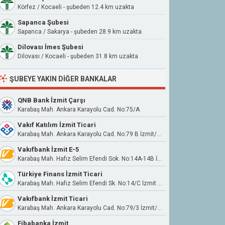
Körfez / Kocaeli - şubeden 12.4 km uzakta
Sapanca Şubesi
Sapanca / Sakarya - şubeden 28.9 km uzakta
Dilovası İmes Şubesi
Dilovası / Kocaeli - şubeden 31.8 km uzakta
ŞUBEYE YAKIN DIĞER BANKALAR
QNB Bank İzmit Çarşı
Karabaş Mah. Ankara Karayolu Cad. No:75/A
Vakıf Katılım İzmit Ticari
Karabaş Mah. Ankara Karayolu Cad. No:79 B İzmit/Kocaeli
Vakıfbank İzmit E-5
Karabaş Mah. Hafız Selim Efendi Sok. No:14A-14B İzmit/Kocaeli
Türkiye Finans İzmit Ticari
Karabaş Mah. Hafız Selim Efendi Sk. No:14/C İzmit Kocaeli
Vakıfbank İzmit Ticari
Karabaş Mah. Ankara Karayolu Cad. No:79/3 İzmit/Kocaeli
Fibabanka İzmit