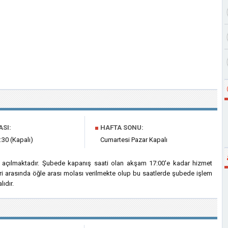
ASI:
■
HAFTA SONU:
:30 (Kapalı)
Cumartesi Pazar Kapalı
a açılmaktadır. Şubede kapanış saati olan akşam 17:00'e kadar hizmet
eri arasında öğle arası molası verilmekte olup bu saatlerde şubede işlem
ıdır.