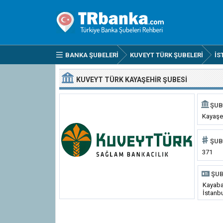
BANKA ŞUBELERI
KUVEYT TÜRK ŞUBELERI
İS
KUVEYT TÜRK KAYAŞEHIR ŞUBESI
ŞUB
Kayaşe
ŞUB
371
ŞUB
Kayaba
İstanb