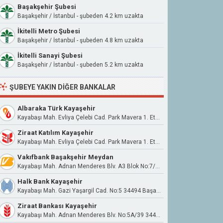
Başakşehir Şubesi
Başakşehir / İstanbul - şubeden 4.2 km uzakta
İkitelli Metro Şubesi
Başakşehir / İstanbul - şubeden 4.8 km uzakta
İkitelli Sanayi Şubesi
Başakşehir / İstanbul - şubeden 5.2 km uzakta
ŞUBEYE YAKIN DIĞER BANKALAR
Albaraka Türk Kayaşehir
Kayabaşı Mah. Evliya Çelebi Cad. Park Mavera 1. Etap Sitesi B01 Blok No:3CF 34494
Ziraat Katılım Kayaşehir
Kayabaşı Mah. Evliya Çelebi Cad. Park Mavera 1. Etap Sitesi T02 Blok No:3DB Başakşehir / İstanbul
Vakıfbank Başakşehir Meydan
Kayabaşı Mah. Adnan Menderes Blv. A3 Blok No:7/D-51 Başakşehir/İstanbul
Halk Bank Kayaşehir
Kayabaşı Mah. Gazi Yaşargil Cad. No:5 34494 Başakşehir
Ziraat Bankası Kayaşehir
Kayabaşı Mah. Adnan Menderes Blv. No:5A/39 34494 Başakşehir İstanbul