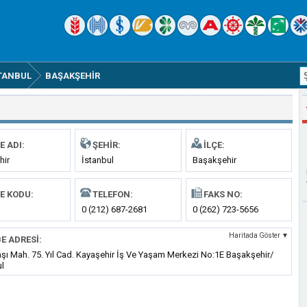
TANBUL
BAŞAKŞEHIR
E ADI:
ŞEHIR:
İLÇE:
hir
İstanbul
Başakşehir
E KODU:
TELEFON:
FAKS NO:
0 (212) 687-2681
0 (262) 723-5656
Haritada Göster ▼
E ADRESI:
şı Mah. 75. Yıl Cad. Kayaşehir İş Ve Yaşam Merkezi No:1E Başakşehir/
ul