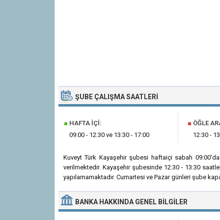
ŞUBE ÇALIŞMA SAATLERI
■
HAFTA İÇI:
■
ÖĞLE AR
09:00 - 12:30 ve 13:30 - 17:00
12:30 - 13
Kuveyt Türk Kayaşehir şubesi haftaiçi sabah 09:00'd
verilmektedir. Kayaşehir şubesinde 12:30 - 13:30 saatl
yapılamamaktadır. Cumartesi ve Pazar günleri şube kapal
BANKA
HAKKINDA
GENEL BILGILER