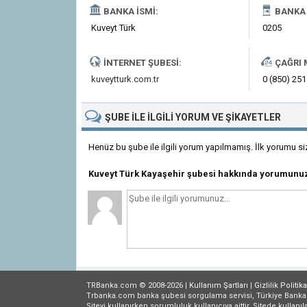
BANKA İSMI:
BANKA 
Kuveyt Türk
0205
İNTERNET ŞUBESI:
ÇAĞRI 
kuveytturk.com.tr
0 (850) 251
ŞUBE
ILE İLGILI
YORUM VE ŞIKAYETLER
Henüz bu şube ile ilgili yorum yapılmamış. İlk yorumu si
Kuveyt Türk Kayaşehir şubesi hakkında yorumunuz
TRBanka.com © 2008-2026 |
Kullanım Şartları
|
Gizlilik
Politika
Trbanka.com banka şubesi sorgulama servisi, Türkiye Bankalar B
Siteyi kullanırken sorumluluk kullanıcıya aittir. Sitede kullanıl