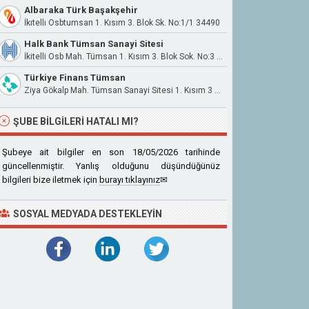
Albaraka Türk Başakşehir
İkıtellı Osbtumsan 1. Kısım 3. Blok Sk. No:1/1 34490
Halk Bank Tümsan Sanayi Sitesi
İkitelli Osb Mah. Tümsan 1. Kısım 3. Blok Sok. No:3 34490 Başakşehir
Türkiye Finans Tümsan
Ziya Gökalp Mah. Tümsan Sanayi Sitesi 1. Kısım 3 Blk. No:7 Başakşehir İstanbul
ŞUBE BILGILERI HATALI MI?
Şubeye ait bilgiler en son 18/05/2026 tarihinde
güncellenmiştir. Yanlış olduğunu düşündüğünüz
bilgileri bize iletmek için
burayı tıklayınız
✉
SOSYAL MEDYADA DESTEKLEYIN