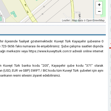
+
−
Leaflet
|
Map data ©
OpenStreetMap
hir ilçesinde faaliyet göstermektedir. Kuveyt Türk Kayaşehir şubesine 0
) 723-5656 faks numarası ile erişebilirsiniz. Şube çalışma saatleri dışında
çağrı merkezini veya https://www.kuveytturk.com.tr adresli online internet
için Kuveyt Türk banka kodu "205", Kayaşehir şube kodu "371" olarak
nılan (USD, EUR ve GBP) SWIFT / BIC kodu tüm Kuveyt Türk şubeleri için aynı
ankanın resmi sitesini ziyaret edebilirsiniz.