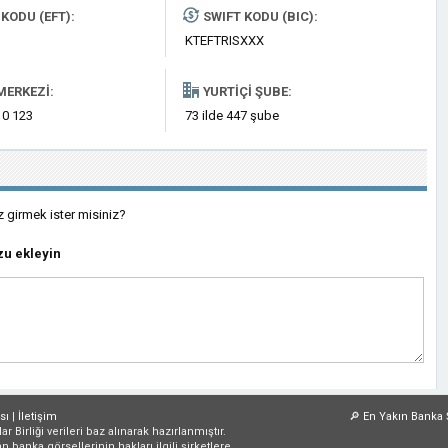
KODU (EFT):
SWIFT KODU (BIC):
KTEFTRISXXX
MERKEZI:
YURTIÇI ŞUBE:
 0 123
73 ilde 447 şube
z girmek ister misiniz?
u ekleyin
sı
|
İletişim
🔎
En Yakın Banka 
irliği verileri baz alınarak hazırlanmıştır.
an banka görsellerinin hakları ilgili şirketlere