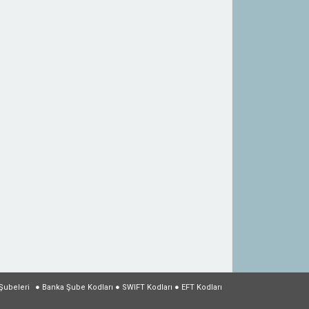
Şubeleri
●
Banka Şube Kodları
●
SWIFT Kodları
●
EFT Kodları