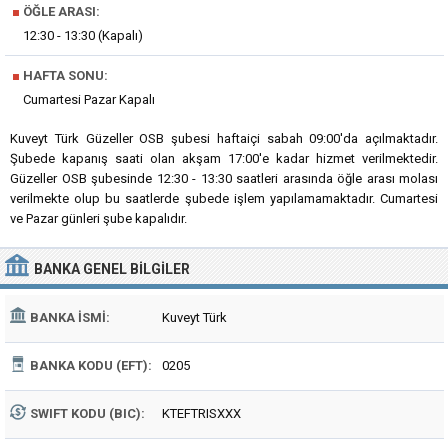
■
ÖĞLE ARASI:
12:30 - 13:30 (Kapalı)
■
HAFTA SONU:
Cumartesi Pazar Kapalı
Kuveyt Türk Güzeller OSB şubesi haftaiçi sabah 09:00'da açılmaktadır.
Şubede kapanış saati olan akşam 17:00'e kadar hizmet verilmektedir.
Güzeller OSB şubesinde 12:30 - 13:30 saatleri arasında öğle arası molası
verilmekte olup bu saatlerde şubede işlem yapılamamaktadır. Cumartesi
ve Pazar günleri şube kapalıdır.
BANKA
GENEL BILGILER
BANKA İSMI:
Kuveyt Türk
BANKA KODU (EFT):
0205
SWIFT KODU (BIC):
KTEFTRISXXX