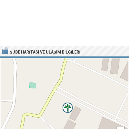
ŞUBE HARITASI VE ULAŞIM BILGILERI