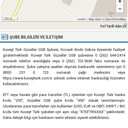
+
−
100 m
Leaflet
|
Map data ©
OpenStreetMap
Yol Tarifi Alın
ŞUBE BILGILERI VE İLETIŞIM
Kuveyt Türk Güzeller OSB Şubesi, Kocaeli ilinde Gebze ilçesinde faaliyet
göstermektedir. Kuveyt Türk Güzeller OSB şubesine 0 (262) 644-2414
numaralı telefon aracılığıyla veya 0 (262) 723-5656 faks numarası ile
erişebilirsiniz. Şube çalışma saatleri dışında bankacılık işlemleriniz için 0
(850) 251 0 123 numaralı çağrı merkezini veya
https://www.kuveytturk.com.tr adresli online internet bankacılığı hizmetini
kullanabilirsiniz.
EFT veya havale gibi para transferi (TL) işlemleri için Kuveyt Türk banka
kodu "205", Güzeller OSB şube kodu "456" olarak tanımlanmıştır.
Uluslararası para transferleri için kullanılan (USD, EUR ve GBP) SWIFT / BIC
kodu tüm Kuveyt Türk şubeleri için aynı olup "KTEFTRISXXX" şeklindedir.
Daha detaylı bilgi için bankanın resmi sitesini ziyaret edebilirsiniz.