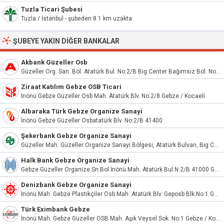
Tuzla Ticari Şubesi
Tuzla / İstanbul - şubeden 8.1 km uzakta
ŞUBEYE YAKIN DIĞER BANKALAR
Akbank Güzeller Osb
Güzeller Org. San. Böl. Atatürk Bul. No:2/B Big Center Bağımsız Böl. No:11 Gebze
Ziraat Katılım Gebze OSB Ticari
İnönü Gebze Güzeller Osb Mah. Atatürk Blv. No:2/8 Gebze / Kocaeli
Albaraka Türk Gebze Organize Sanayi
İnönü Gebze Güzeller Osbatatürk Blv. No:2/B 41400
Şekerbank Gebze Organize Sanayi
Güzeller Mah. Güzeller Organize Sanayi Bölgesi, Atatürk Bulvarı, Big Center 2/B No:13 Gebze/Kocaeli
Halk Bank Gebze Organize Sanayi
Gebze Güzeller Organize Sn.Bol İnönü Mah. Atatürk Bul.N:2/B 41000 Gebze
Denizbank Gebze Organize Sanayi
İnönü Mah. Gebze Plastikçiler Osb Mah. Atatürk Blv. Geposb Blk.No:1 Gebze Kocaeli
Türk Eximbank Gebze
İnönü Mah. Gebze Güzeller OSB Mah. Aşık Veysel Sok. No:1 Gebze / Kocaeli