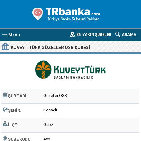
Menu
EN YAKIN ŞUBELER
ARAMA
KUVEYT TÜRK GÜZELLER OSB ŞUBESI
Güzeller OSB
ŞUBE ADI:
Kocaeli
ŞEHIR:
Gebze
İLÇE:
456
ŞUBE KODU: