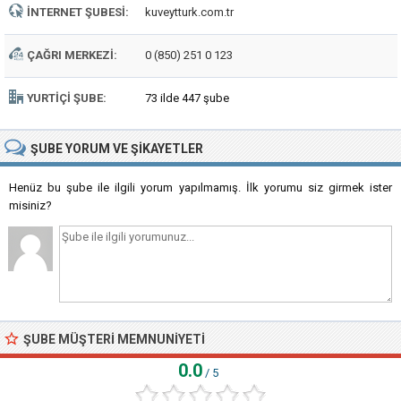
İNTERNET ŞUBESI:
kuveytturk.com.tr
ÇAĞRI MERKEZI:
0 (850) 251 0 123
YURTIÇI ŞUBE:
73 ilde 447 şube
ŞUBE
YORUM VE ŞIKAYETLER
Henüz bu şube ile ilgili yorum yapılmamış. İlk yorumu siz girmek ister
misiniz?
ŞUBE MÜŞTERI MEMNUNIYETI
0.0
/ 5