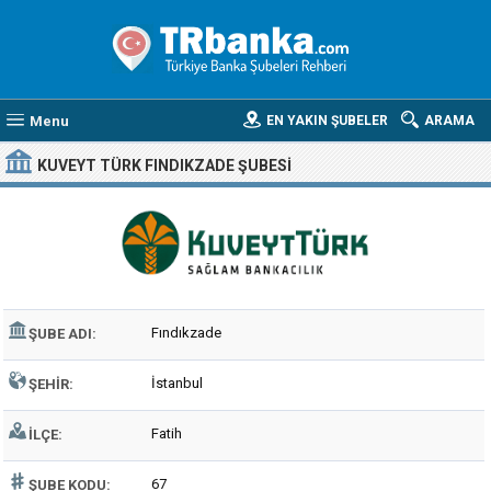
Menu
EN YAKIN ŞUBELER
ARAMA
KUVEYT TÜRK FINDIKZADE ŞUBESI
Fındıkzade
ŞUBE ADI:
İstanbul
ŞEHIR:
Fatih
İLÇE:
67
ŞUBE KODU: