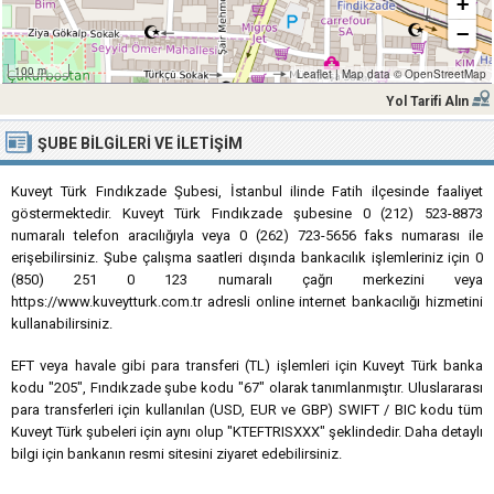
+
−
100 m
Leaflet
|
Map data ©
OpenStreetMap
Yol Tarifi Alın
ŞUBE BILGILERI VE İLETIŞIM
Kuveyt Türk Fındıkzade Şubesi, İstanbul ilinde Fatih ilçesinde faaliyet
göstermektedir. Kuveyt Türk Fındıkzade şubesine 0 (212) 523-8873
numaralı telefon aracılığıyla veya 0 (262) 723-5656 faks numarası ile
erişebilirsiniz. Şube çalışma saatleri dışında bankacılık işlemleriniz için 0
(850) 251 0 123 numaralı çağrı merkezini veya
https://www.kuveytturk.com.tr adresli online internet bankacılığı hizmetini
kullanabilirsiniz.
EFT veya havale gibi para transferi (TL) işlemleri için Kuveyt Türk banka
kodu "205", Fındıkzade şube kodu "67" olarak tanımlanmıştır. Uluslararası
para transferleri için kullanılan (USD, EUR ve GBP) SWIFT / BIC kodu tüm
Kuveyt Türk şubeleri için aynı olup "KTEFTRISXXX" şeklindedir. Daha detaylı
bilgi için bankanın resmi sitesini ziyaret edebilirsiniz.