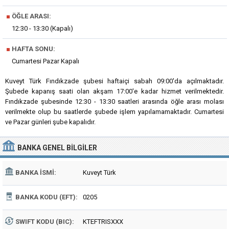
■
ÖĞLE ARASI:
12:30 - 13:30 (Kapalı)
■
HAFTA SONU:
Cumartesi Pazar Kapalı
Kuveyt Türk Fındıkzade şubesi haftaiçi sabah 09:00'da açılmaktadır.
Şubede kapanış saati olan akşam 17:00'e kadar hizmet verilmektedir.
Fındıkzade şubesinde 12:30 - 13:30 saatleri arasında öğle arası molası
verilmekte olup bu saatlerde şubede işlem yapılamamaktadır. Cumartesi
ve Pazar günleri şube kapalıdır.
BANKA
GENEL BILGILER
BANKA İSMI:
Kuveyt Türk
BANKA KODU (EFT):
0205
SWIFT KODU (BIC):
KTEFTRISXXX