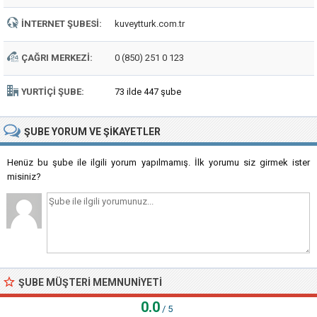
İNTERNET ŞUBESI:
kuveytturk.com.tr
ÇAĞRI MERKEZI:
0 (850) 251 0 123
YURTIÇI ŞUBE:
73 ilde 447 şube
ŞUBE
YORUM VE ŞIKAYETLER
Henüz bu şube ile ilgili yorum yapılmamış. İlk yorumu siz girmek ister
misiniz?
ŞUBE MÜŞTERI MEMNUNIYETI
0.0
/ 5