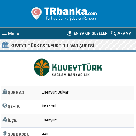
Menu
EN YAKIN ŞUBELER
ARAMA
KUVEYT TÜRK ESENYURT BULVAR ŞUBESI
Esenyurt Bulvar
ŞUBE ADI:
İstanbul
ŞEHIR:
Esenyurt
İLÇE:
443
ŞUBE KODU: