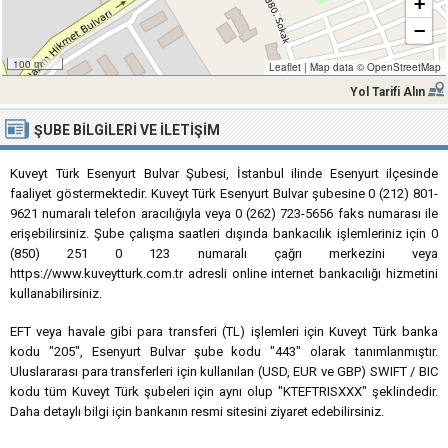
+
−
100 m
Leaflet
|
Map data ©
OpenStreetMap
Yol Tarifi Alın
ŞUBE BILGILERI VE İLETIŞIM
Kuveyt Türk Esenyurt Bulvar Şubesi, İstanbul ilinde Esenyurt ilçesinde
faaliyet göstermektedir. Kuveyt Türk Esenyurt Bulvar şubesine 0 (212) 801-
9621 numaralı telefon aracılığıyla veya 0 (262) 723-5656 faks numarası ile
erişebilirsiniz. Şube çalışma saatleri dışında bankacılık işlemleriniz için 0
(850) 251 0 123 numaralı çağrı merkezini veya
https://www.kuveytturk.com.tr adresli online internet bankacılığı hizmetini
kullanabilirsiniz.
EFT veya havale gibi para transferi (TL) işlemleri için Kuveyt Türk banka
kodu "205", Esenyurt Bulvar şube kodu "443" olarak tanımlanmıştır.
Uluslararası para transferleri için kullanılan (USD, EUR ve GBP) SWIFT / BIC
kodu tüm Kuveyt Türk şubeleri için aynı olup "KTEFTRISXXX" şeklindedir.
Daha detaylı bilgi için bankanın resmi sitesini ziyaret edebilirsiniz.