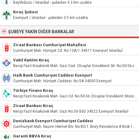
Beylikdüzü / İstanbul - şubeden 3.3 km uzakta
Kıraç Şubesi
Esenyurt / İstanbul - şubeden 3.5 km uzakta
ŞUBEYE YAKIN DIĞER BANKALAR
Ziraat Bankası Cumhuriyet Mahallesi
Cumhuriyet Mah. Hürriyet Cd. No:13A/1 34517 Esenyurt İstanbul
Vakıf Katılım Kıraç
Necip Fazıl Kısakürek Mah. Gazi Cad. Olcaylar Dorukkent Sit. No:50-56J Esenyurt/İstanbul
Halk Bank Cumhuriyet Caddesi Esenyurt
Cumhuriyet Mah. Hürriyet Caddesi. No:5A 34000 Esenyurt
Türkiye Finans Kıraç
Necip Fazıl Kısakürek Mah. Gazi Cd. No:50-56 Olcaylar Dorukkent Sitesi D Blk. Kıraç Esenyurt İstanbul
Ziraat Bankası Kıraç
Necip Fazıl Kısakürek Mah. Gazi No:50-56D 34522 Esenyurt İstanbul
Denizbank Esenyurt Cumhuriyet Caddesi
Cumhuriyet Mah. Nazım Hikmet Blv. No:83/1 Story Residence A Blok 148 Nolu Dük
Garanti BBVA Kıraç