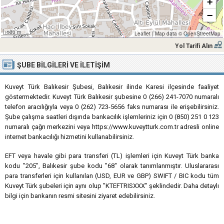
+
−
100 m
Leaflet
|
Map data ©
OpenStreetMap
Yol Tarifi Alın
ŞUBE BILGILERI VE İLETIŞIM
Kuveyt Türk Balıkesir Şubesi, Balıkesir ilinde Karesi ilçesinde faaliyet
göstermektedir. Kuveyt Türk Balıkesir şubesine 0 (266) 241-7070 numaralı
telefon aracılığıyla veya 0 (262) 723-5656 faks numarası ile erişebilirsiniz.
Şube çalışma saatleri dışında bankacılık işlemleriniz için 0 (850) 251 0 123
numaralı çağrı merkezini veya https://www.kuveytturk.com.tr adresli online
internet bankacılığı hizmetini kullanabilirsiniz.
EFT veya havale gibi para transferi (TL) işlemleri için Kuveyt Türk banka
kodu "205", Balıkesir şube kodu "68" olarak tanımlanmıştır. Uluslararası
para transferleri için kullanılan (USD, EUR ve GBP) SWIFT / BIC kodu tüm
Kuveyt Türk şubeleri için aynı olup "KTEFTRISXXX" şeklindedir. Daha detaylı
bilgi için bankanın resmi sitesini ziyaret edebilirsiniz.