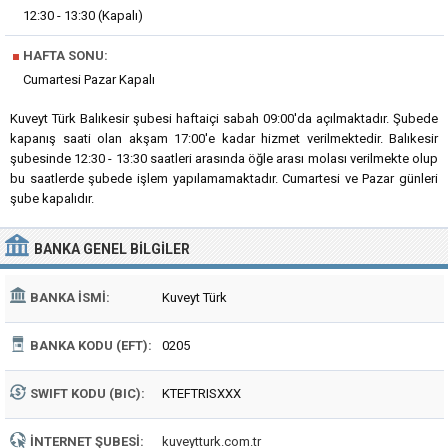
12:30 - 13:30 (Kapalı)
■
HAFTA SONU:
Cumartesi Pazar Kapalı
Kuveyt Türk Balıkesir şubesi haftaiçi sabah 09:00'da açılmaktadır. Şubede
kapanış saati olan akşam 17:00'e kadar hizmet verilmektedir. Balıkesir
şubesinde 12:30 - 13:30 saatleri arasında öğle arası molası verilmekte olup
bu saatlerde şubede işlem yapılamamaktadır. Cumartesi ve Pazar günleri
şube kapalıdır.
BANKA
GENEL BILGILER
BANKA İSMI:
Kuveyt Türk
BANKA KODU (EFT):
0205
SWIFT KODU (BIC):
KTEFTRISXXX
İNTERNET ŞUBESI:
kuveytturk.com.tr