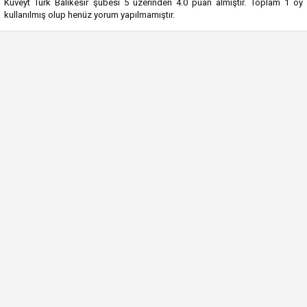
Kuveyt Türk Balıkesir şubesi
5
üzerinden
4.0
puan almıştır. Toplam
1
oy
kullanılmış olup henüz yorum yapılmamıştır.