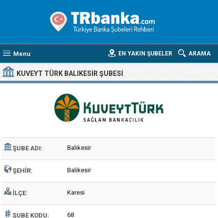
Menu
EN YAKIN ŞUBELER
ARAMA
KUVEYT TÜRK BALIKESIR ŞUBESI
Balıkesir
ŞUBE ADI:
Balıkesir
ŞEHIR:
Karesi
İLÇE:
68
ŞUBE KODU: