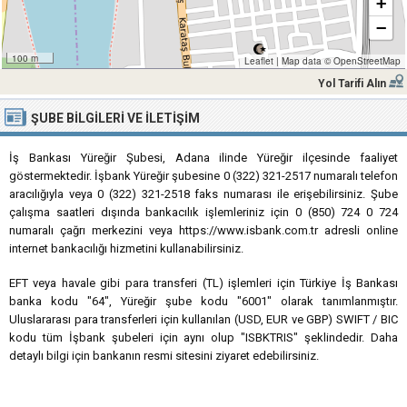
+
−
100 m
Leaflet
|
Map data ©
OpenStreetMap
Yol Tarifi Alın
ŞUBE BILGILERI VE İLETIŞIM
İş Bankası Yüreğir Şubesi, Adana ilinde Yüreğir ilçesinde faaliyet
göstermektedir. İşbank Yüreğir şubesine 0 (322) 321-2517 numaralı telefon
aracılığıyla veya 0 (322) 321-2518 faks numarası ile erişebilirsiniz. Şube
çalışma saatleri dışında bankacılık işlemleriniz için 0 (850) 724 0 724
numaralı çağrı merkezini veya https://www.isbank.com.tr adresli online
internet bankacılığı hizmetini kullanabilirsiniz.
EFT veya havale gibi para transferi (TL) işlemleri için Türkiye İş Bankası
banka kodu "64", Yüreğir şube kodu "6001" olarak tanımlanmıştır.
Uluslararası para transferleri için kullanılan (USD, EUR ve GBP) SWIFT / BIC
kodu tüm İşbank şubeleri için aynı olup "ISBKTRIS" şeklindedir. Daha
detaylı bilgi için bankanın resmi sitesini ziyaret edebilirsiniz.