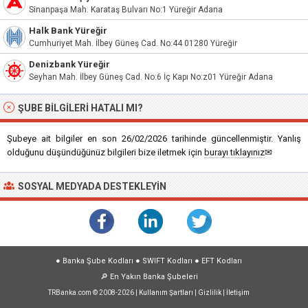
Sinanpaşa Mah. Karataş Bulvarı No:1 Yüreğir Adana
Halk Bank Yüreğir
Cumhuriyet Mah. İlbey Güneş Cad. No:44 01280 Yüreğir
Denizbank Yüreğir
Seyhan Mah. İlbey Güneş Cad. No:6 İç Kapı No:z01 Yüreğir Adana
ŞUBE BILGILERI HATALI MI?
Şubeye ait bilgiler en son 26/02/2026 tarihinde güncellenmiştir. Yanlış
olduğunu düşündüğünüz bilgileri bize iletmek için
burayı tıklayınız
✉
SOSYAL MEDYADA DESTEKLEYIN
●
Banka Şube Kodları
●
SWIFT Kodları
●
EFT Kodları
🔎
En Yakın Banka Şubeleri
TRBanka.com © 2008-2026 |
Kullanım Şartları
|
Gizlilik
|
İletişim