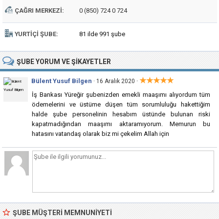
ÇAĞRI MERKEZI:
0 (850) 724 0 724
YURTIÇI ŞUBE:
81 ilde 991 şube
ŞUBE
YORUM VE ŞIKAYETLER
★★★★★
Bülent Yusuf Bilgen
·
· 16 Aralık 2020
İş Bankası Yüreğir şubenizden emekli maaşımı alıyordum tüm
ödemelerini ve üstüme düşen tüm sorumluluğu hakettiğim
halde şube personelinin hesabım üstünde bulunan riski
kapatmadığından maaşımı aktaramıyorum. Memurun bu
hatasını vatandaş olarak biz mi çekelim Allah için
ŞUBE MÜŞTERI MEMNUNIYETI