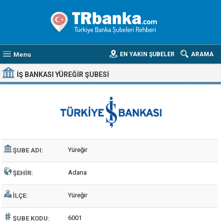
Menu
EN YAKIN ŞUBELER
ARAMA
İŞ BANKASI YÜREĞIR ŞUBESI
Yüreğir
ŞUBE ADI:
Adana
ŞEHIR:
Yüreğir
İLÇE:
6001
ŞUBE KODU: