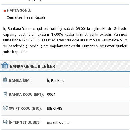
■
HAFTA SONU:
Cumartesi Pazar Kapalı
İş Bankası Yarımca şubesi haftaiçi sabah 09:00'da açılmaktadır. Şubede
kapanış saati olan akşam 17:00'e kadar hizmet verilmektedir. Yarımca
şubesinde 12:30 - 13:30 saatleri arasında öğle arası molası verilmekte olup
bu saatlerde şubede işlem yapılamamaktadır. Cumartesi ve Pazar günleri
şube kapalıdır.
BANKA
GENEL BILGILER
BANKA İSMI:
İş Bankası
BANKA KODU (EFT):
0064
SWIFT KODU (BIC):
ISBKTRIS
İNTERNET ŞUBESI:
isbank.com.tr