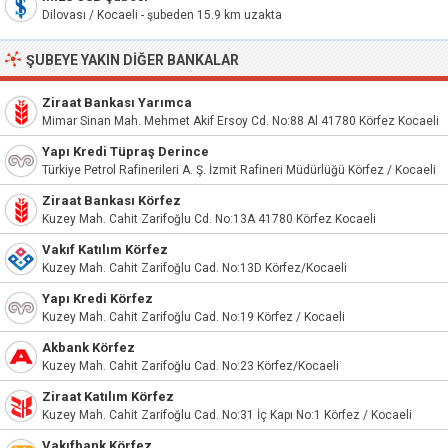
Dilovası / Kocaeli - şubeden 15.9 km uzakta
ŞUBEYE YAKIN DIĞER BANKALAR
Ziraat Bankası Yarımca
Mimar Sinan Mah. Mehmet Akif Ersoy Cd. No:88 Al 41780 Körfez Kocaeli
Yapı Kredi Tüpraş Derince
Türkiye Petrol Rafinerileri A. Ş. İzmit Rafineri Müdürlüğü Körfez / Kocaeli
Ziraat Bankası Körfez
Kuzey Mah. Cahit Zarifoğlu Cd. No:13A 41780 Körfez Kocaeli
Vakıf Katılım Körfez
Kuzey Mah. Cahit Zarifoğlu Cad. No:13D Körfez/Kocaeli
Yapı Kredi Körfez
Kuzey Mah. Cahit Zarifoğlu Cad. No:19 Körfez / Kocaeli
Akbank Körfez
Kuzey Mah. Cahit Zarifoğlu Cad. No:23 Körfez/Kocaeli
Ziraat Katılım Körfez
Kuzey Mah. Cahit Zarifoğlu Cad. No:31 İç Kapı No:1 Körfez / Kocaeli
Vakıfbank Körfez