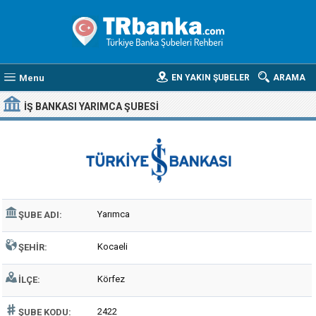
Menu
EN YAKIN ŞUBELER
ARAMA
İŞ BANKASI YARIMCA ŞUBESI
Yarımca
ŞUBE ADI:
Kocaeli
ŞEHIR:
Körfez
İLÇE:
2422
ŞUBE KODU: