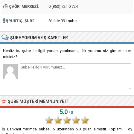
ÇAĞRI MERKEZI:
0 (850) 724 0 724
YURTIÇI ŞUBE:
81 ilde 991 şube
ŞUBE
YORUM VE ŞIKAYETLER
Henüz bu şube ile ilgili yorum yapılmamış. İlk yorumu siz girmek ister
misiniz?
ŞUBE MÜŞTERI MEMNUNIYETI
5.0
/ 5
İş Bankası Yarımca şubesi
5
üzerinden
5.0
puan almıştır. Toplam
1
oy