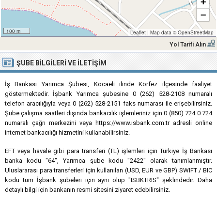
+
−
100 m
Leaflet
|
Map data ©
OpenStreetMap
Yol Tarifi Alın
ŞUBE BILGILERI VE İLETIŞIM
İş Bankası Yarımca Şubesi, Kocaeli ilinde Körfez ilçesinde faaliyet
göstermektedir. İşbank Yarımca şubesine 0 (262) 528-2108 numaralı
telefon aracılığıyla veya 0 (262) 528-2151 faks numarası ile erişebilirsiniz.
Şube çalışma saatleri dışında bankacılık işlemleriniz için 0 (850) 724 0 724
numaralı çağrı merkezini veya https://www.isbank.com.tr adresli online
internet bankacılığı hizmetini kullanabilirsiniz.
EFT veya havale gibi para transferi (TL) işlemleri için Türkiye İş Bankası
banka kodu "64", Yarımca şube kodu "2422" olarak tanımlanmıştır.
Uluslararası para transferleri için kullanılan (USD, EUR ve GBP) SWIFT / BIC
kodu tüm İşbank şubeleri için aynı olup "ISBKTRIS" şeklindedir. Daha
detaylı bilgi için bankanın resmi sitesini ziyaret edebilirsiniz.