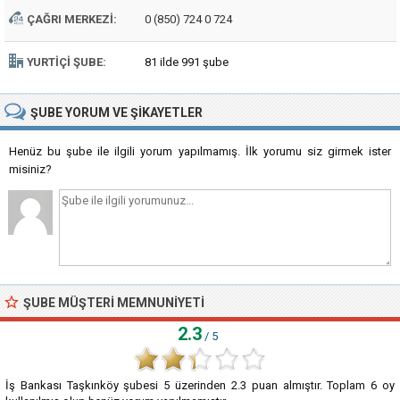
ÇAĞRI MERKEZI:
0 (850) 724 0 724
YURTIÇI ŞUBE:
81 ilde 991 şube
ŞUBE
YORUM VE ŞIKAYETLER
Henüz bu şube ile ilgili yorum yapılmamış. İlk yorumu siz girmek ister
misiniz?
ŞUBE MÜŞTERI MEMNUNIYETI
2.3
/ 5
İş Bankası Taşkınköy şubesi
5
üzerinden
2.3
puan almıştır. Toplam
6
oy