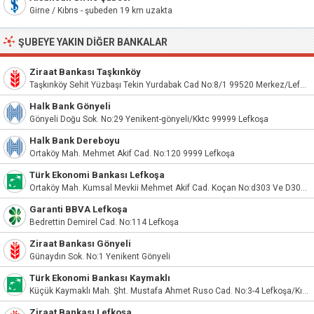
Girne / Kıbrıs - şubeden 19 km uzakta
ŞUBEYE YAKIN DIĞER BANKALAR
Ziraat Bankası Taşkınköy
Taşkınköy Sehit Yüzbaşı Tekin Yurdabak Cad No:8/1 99520 Merkez/Lefkoşa Kuzey Kıbrıs T. C.
Halk Bank Gönyeli
Gönyeli Doğu Sok. No:29 Yenikent-gönyeli/Kktc 99999 Lefkoşa
Halk Bank Dereboyu
Ortaköy Mah. Mehmet Akif Cad. No:120 9999 Lefkoşa
Türk Ekonomi Bankası Lefkoşa
Ortaköy Mah. Kumsal Mevkii Mehmet Akif Cad. Koçan No:d303 Ve D304 Lefkoşa/Kıbrıs
Garanti BBVA Lefkoşa
Bedrettin Demirel Cad. No:114 Lefkoşa
Ziraat Bankası Gönyeli
Günaydın Sok. No:1 Yenikent Gönyeli
Türk Ekonomi Bankası Kaymaklı
Küçük Kaymaklı Mah. Şht. Mustafa Ahmet Ruso Cad. No:3-4 Lefkoşa/Kıbrıs
Ziraat Bankası Lefkoşa