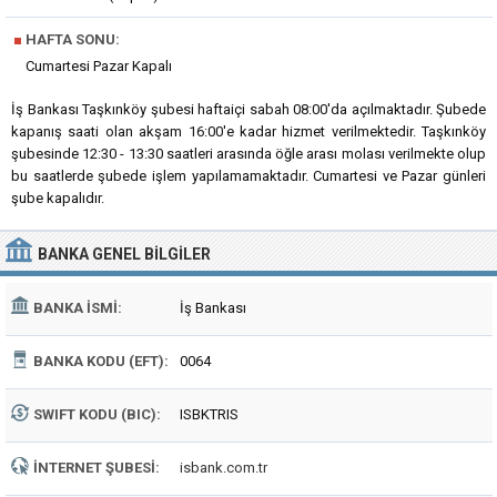
■
HAFTA SONU:
Cumartesi Pazar Kapalı
İş Bankası Taşkınköy şubesi haftaiçi sabah 08:00'da açılmaktadır. Şubede
kapanış saati olan akşam 16:00'e kadar hizmet verilmektedir. Taşkınköy
şubesinde 12:30 - 13:30 saatleri arasında öğle arası molası verilmekte olup
bu saatlerde şubede işlem yapılamamaktadır. Cumartesi ve Pazar günleri
şube kapalıdır.
BANKA
GENEL BILGILER
BANKA İSMI:
İş Bankası
BANKA KODU (EFT):
0064
SWIFT KODU (BIC):
ISBKTRIS
İNTERNET ŞUBESI:
isbank.com.tr