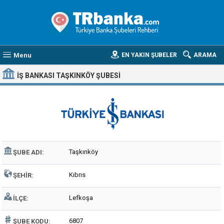
Menu
EN YAKIN ŞUBELER
ARAMA
İŞ BANKASI TAŞKINKÖY ŞUBESI
Taşkınköy
ŞUBE ADI:
Kıbrıs
ŞEHIR:
Lefkoşa
İLÇE:
6807
ŞUBE KODU: