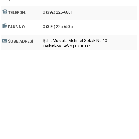
0 (392) 225-6801
TELEFON:
0 (392) 225-6535
FAKS NO:
Şehit Mustafa Mehmet Sokak No:10
ŞUBE ADRESI:
Taşkınköy Lefkoşa K.K.T.C