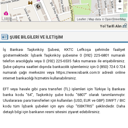
+
−
100 m
Leaflet
|
Map data ©
OpenStreetMap
Yol Tarifi Alın
ŞUBE BILGILERI VE İLETIŞIM
İş Bankası Taşkınköy Şubesi, KKTC Lefkoşa şehrinde faaliyet
göstermektedir. İşbank Taşkınköy şubesine 0 (392) 225-6801 numaralı
telefon aracılığıyla veya 0 (392) 225-6535 faks numarası ile erişebilirsiniz.
Şube çalışma saatleri dışında bankacılık işlemleriniz için 0 (850) 724 0 724
numaralı çağrı merkezini veya https://www.isbank.com.tr adresli online
internet bankacılığı hizmetini kullanabilirsiniz.
EFT veya havale gibi para transferi (TL) işlemleri için Türkiye İş Bankası
banka kodu "64", Taşkınköy şube kodu "6807" olarak tanımlanmıştır.
Uluslararası para transferleri için kullanılan (USD, EUR ve GBP) SWIFT / BIC
kodu tüm İşbank şubeleri için aynı olup "ISBKTRIS" şeklindedir. Daha
detaylı bilgi için bankanın resmi sitesini ziyaret edebilirsiniz.