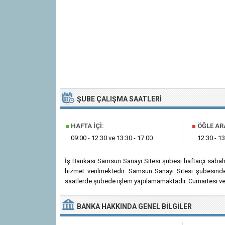
ŞUBE ÇALIŞMA SAATLERI
■
HAFTA İÇI:
■
ÖĞLE AR
09:00 - 12:30 ve 13:30 - 17:00
12:30 - 13
İş Bankası Samsun Sanayi Sitesi şubesi haftaiçi saba
hizmet verilmektedir. Samsun Sanayi Sitesi şubesinde
saatlerde şubede işlem yapılamamaktadır. Cumartesi ve 
BANKA
HAKKINDA
GENEL BILGILER