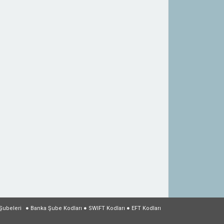
Şubeleri
●
Banka Şube Kodları
●
SWIFT Kodları
●
EFT Kodları