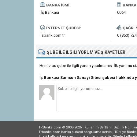
BANKA İSMI:
BANKA 
İş Bankası
0064
İNTERNET ŞUBESI:
ÇAĞRI 
isbank.com.tr
0 (850) 724
ŞUBE
ILE İLGILI
YORUM VE ŞIKAYETLER
Henüz bu şube ile ilgili yorum yapılmamış. İlk yorumu si
İş Bankası Samsun Sanayi Sitesi şubesi hakkında
TRBanka.com © 2008-2026 |
Kullanım Şartları
|
Gizlilik
Politika
Trbanka.com banka şubesi sorgulama servisi, Türkiye Bankalar B
Siteyi kullanırken sorumluluk kullanıcıya aittir. Sitede kullanıl