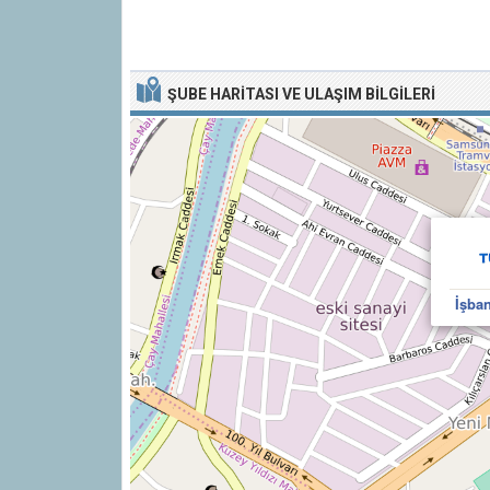
ŞUBE HARITASI VE ULAŞIM BILGILERI
İşba