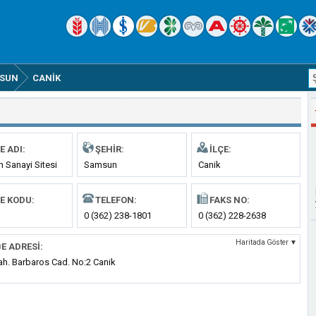
SUN
CANIK
E ADI:
ŞEHIR:
İLÇE:
 Sanayi Sitesi
Samsun
Canik
E KODU:
TELEFON:
FAKS NO:
0 (362) 238-1801
0 (362) 228-2638
Haritada Göster ▼
E ADRESI:
ah. Barbaros Cad. No:2 Canik