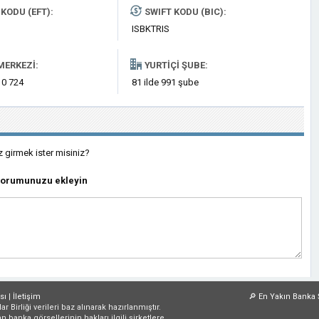
KODU (EFT):
SWIFT KODU (BIC):
ISBKTRIS
MERKEZI:
YURTIÇI ŞUBE:
 0 724
81 ilde 991 şube
z girmek ister misiniz?
 yorumunuzu ekleyin
sı
|
İletişim
🔎
En Yakın Banka 
irliği verileri baz alınarak hazırlanmıştır.
an banka görsellerinin hakları ilgili şirketlere