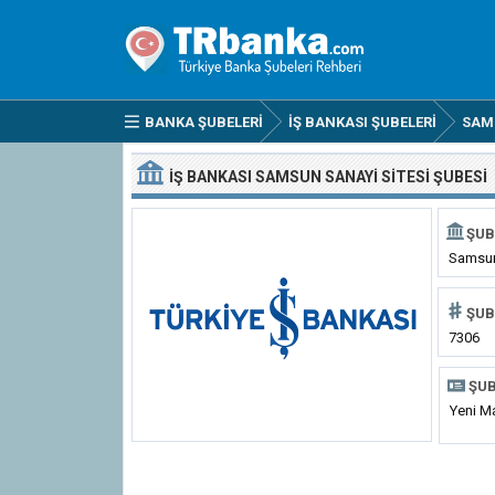
BANKA ŞUBELERI
İŞ BANKASI ŞUBELERI
SAM
İŞ BANKASI SAMSUN SANAYI SITESI ŞUBESI
ŞUB
Samsun
ŞUB
7306
ŞUB
Yeni M