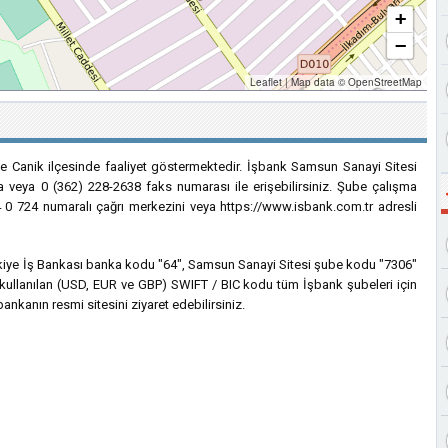
+
−
Leaflet
|
Map data ©
OpenStreetMap
e Canik ilçesinde faaliyet göstermektedir. İşbank Samsun Sanayi Sitesi
a veya 0 (362) 228-2638 faks numarası ile erişebilirsiniz. Şube çalışma
24 0 724 numaralı çağrı merkezini veya https://www.isbank.com.tr adresli
 Türkiye İş Bankası banka kodu "64", Samsun Sanayi Sitesi şube kodu "7306"
çin kullanılan (USD, EUR ve GBP) SWIFT / BIC kodu tüm İşbank şubeleri için
bankanın resmi sitesini ziyaret edebilirsiniz.