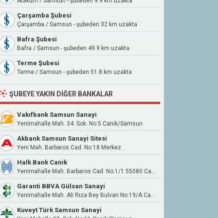
Atakum / Samsun - şubeden 9.9 km uzakta
Çarşamba Şubesi
Çarşamba / Samsun - şubeden 32 km uzakta
Bafra Şubesi
Bafra / Samsun - şubeden 49.9 km uzakta
Terme Şubesi
Terme / Samsun - şubeden 51.8 km uzakta
ŞUBEYE YAKIN DIĞER BANKALAR
Vakıfbank Samsun Sanayi
Yenimahalle Mah. 34. Sok. No:5 Canik/Samsun
Akbank Samsun Sanayi Sitesi
Yeni Mah. Barbaros Cad. No:18 Merkez
Halk Bank Canik
Yenimahalle Mah. Barbaros Cad. No:1/1 55080 Canik
Garanti BBVA Gülsan Sanayi
Yenimahalle Mah. Ali Rıza Bey Bulvarı No:19/A Canik / Samsun
Kuveyt Türk Samsun Sanayi