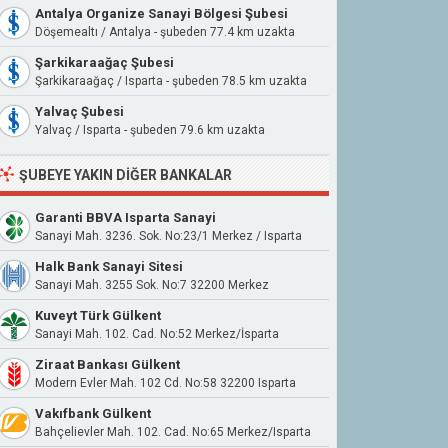
Antalya Organize Sanayi Bölgesi Şubesi
Döşemealtı / Antalya - şubeden 77.4 km uzakta
Şarkikaraağaç Şubesi
Şarkikaraağaç / Isparta - şubeden 78.5 km uzakta
Yalvaç Şubesi
Yalvaç / Isparta - şubeden 79.6 km uzakta
ŞUBEYE YAKIN DIĞER BANKALAR
Garanti BBVA Isparta Sanayi
Sanayi Mah. 3236. Sok. No:23/1 Merkez / Isparta
Halk Bank Sanayi Sitesi
Sanayi Mah. 3255 Sok. No:7 32200 Merkez
Kuveyt Türk Gülkent
Sanayi Mah. 102. Cad. No:52 Merkez/İsparta
Ziraat Bankası Gülkent
Modern Evler Mah. 102 Cd. No:58 32200 Isparta
Vakıfbank Gülkent
Bahçelievler Mah. 102. Cad. No:65 Merkez/Isparta