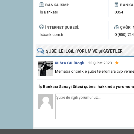
BANKA İSMI:
BANKA 
İş Bankası
0064
İNTERNET ŞUBESI:
ÇAĞRI 
isbank.com.tr
0 (850) 724
ŞUBE
ILE İLGILI
YORUM VE ŞIKAYETLER
★
Kübra Güllüoglu
·
· 20 Şubat 2023
Merhaba öncelikle şube telefonlara cvp verme
İş Bankası Sanayi Sitesi şubesi hakkında yorumun