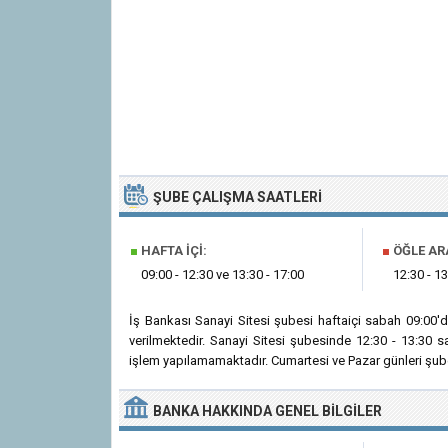
ŞUBE ÇALIŞMA SAATLERI
■
HAFTA İÇI:
■
ÖĞLE AR
09:00 - 12:30 ve 13:30 - 17:00
12:30 - 13
İş Bankası Sanayi Sitesi şubesi haftaiçi sabah 09:00
verilmektedir. Sanayi Sitesi şubesinde 12:30 - 13:30 
işlem yapılamamaktadır. Cumartesi ve Pazar günleri şube
BANKA
HAKKINDA
GENEL BILGILER