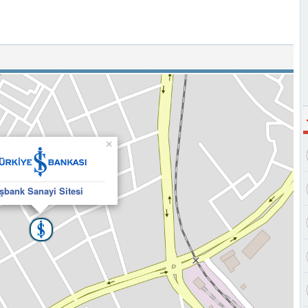
×
İşbank Sanayi Sitesi