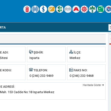
ARTA
E ADI:
ŞEHIR:
İLÇE:
Sitesi
Isparta
Merkez
E KODU:
TELEFON:
FAKS NO:
0 (246) 232-9469
0 (246) 232-9468
Haritada Göster ▼
E ADRESI:
 Mah. 153 Cadde No:18 Isparta Merkez