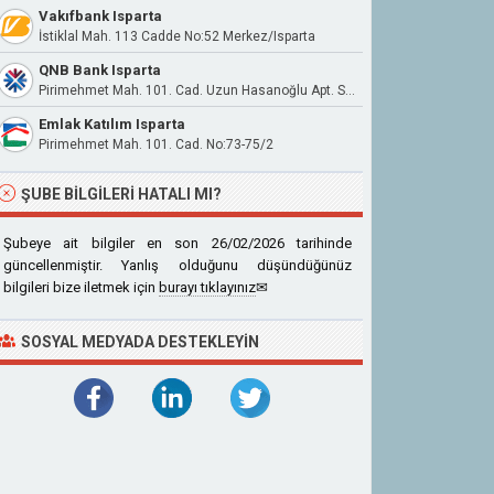
Vakıfbank Isparta
İstiklal Mah. 113 Cadde No:52 Merkez/Isparta
QNB Bank Isparta
Pirimehmet Mah. 101. Cad. Uzun Hasanoğlu Apt. Sit. No:77/1
Emlak Katılım Isparta
Pirimehmet Mah. 101. Cad. No:73-75/2
ŞUBE BILGILERI HATALI MI?
Şubeye ait bilgiler en son 26/02/2026 tarihinde
güncellenmiştir. Yanlış olduğunu düşündüğünüz
bilgileri bize iletmek için
burayı tıklayınız
✉
SOSYAL MEDYADA DESTEKLEYIN