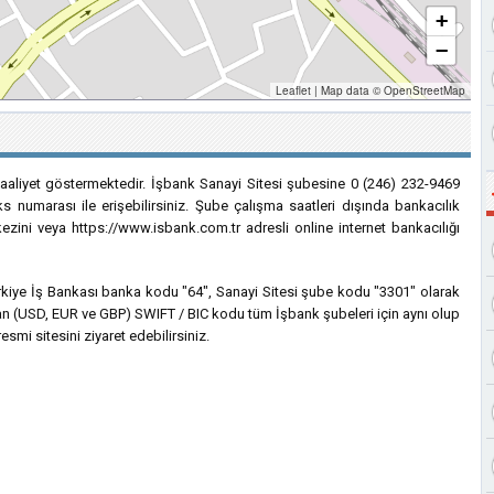
+
−
Leaflet
|
Map data ©
OpenStreetMap
faaliyet göstermektedir. İşbank Sanayi Sitesi şubesine 0 (246) 232-9469
s numarası ile erişebilirsiniz. Şube çalışma saatleri dışında bankacılık
ezini veya https://www.isbank.com.tr adresli online internet bankacılığı
 Türkiye İş Bankası banka kodu "64", Sanayi Sitesi şube kodu "3301" olarak
nılan (USD, EUR ve GBP) SWIFT / BIC kodu tüm İşbank şubeleri için aynı olup
esmi sitesini ziyaret edebilirsiniz.