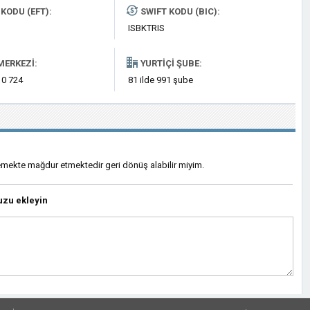
KODU (EFT):
SWIFT KODU (BIC):
ISBKTRIS
MERKEZI:
YURTIÇI ŞUBE:
 0 724
81 ilde 991 şube
mekte mağdur etmektedir geri dönüş alabilir miyim.
uzu ekleyin