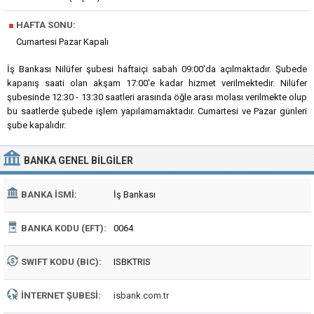
■
HAFTA SONU:
Cumartesi Pazar Kapalı
İş Bankası Nilüfer şubesi haftaiçi sabah 09:00'da açılmaktadır. Şubede
kapanış saati olan akşam 17:00'e kadar hizmet verilmektedir. Nilüfer
şubesinde 12:30 - 13:30 saatleri arasında öğle arası molası verilmekte olup
bu saatlerde şubede işlem yapılamamaktadır. Cumartesi ve Pazar günleri
şube kapalıdır.
BANKA
GENEL BILGILER
BANKA İSMI:
İş Bankası
BANKA KODU (EFT):
0064
SWIFT KODU (BIC):
ISBKTRIS
İNTERNET ŞUBESI:
isbank.com.tr