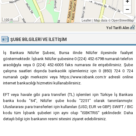
+
−
100 m
Leaflet
|
Map data ©
OpenStreetMap
Yol Tarifi Alın
ŞUBE BILGILERI VE İLETIŞIM
İş Bankası Nilüfer Şubesi, Bursa ilinde Nilüfer ilçesinde faaliyet
göstermektedir. İşbank Nilüfer şubesine 0 (224) 452-6798 numaralı telefon
aracılığıyla veya 0 (224) 452-6005 faks numarası ile erişebilirsiniz. Şube
çalışma saatleri dışında bankacılık işlemleriniz için 0 (850) 724 0 724
numaralı çağrı merkezini veya https://www.isbank.com.tr adresli online
internet bankacılığı hizmetini kullanabilirsiniz.
EFT veya havale gibi para transferi (TL) işlemleri için Türkiye İş Bankası
banka kodu "64", Nilüfer şube kodu "2251" olarak tanımlanmıştır.
Uluslararası para transferleri için kullanılan (USD, EUR ve GBP) SWIFT / BIC
kodu tüm İşbank şubeleri için aynı olup "ISBKTRIS" şeklindedir. Daha
detaylı bilgi için bankanın resmi sitesini ziyaret edebilirsiniz.