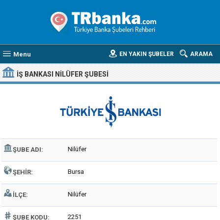
Menu
EN YAKIN ŞUBELER
ARAMA
İŞ BANKASI NILÜFER ŞUBESI
Nilüfer
ŞUBE ADI:
Bursa
ŞEHIR:
Nilüfer
İLÇE:
2251
ŞUBE KODU: