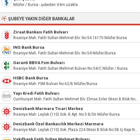
Nilüfer / Bursa - şubeden 4 km uzakta
ŞUBEYE YAKIN DIĞER BANKALAR
Ziraat Bankası Fatih Bulvarı
İhsaniye Mah. Fatih Sultan Mehmet Blv. No:54 16170 Nilüfer Bursa
ING Bank Bursa
İhsaniye Mah. Fatih Sultan Mehmet Blv. No:54 Nilüfer/Bursa
Garanti BBVA Fsm Bulvarı
İhsaniye Mah. Fatih Sultan Mehmet Bulvarı No:54/C Nilüfer / Bursa
HSBC Bank Bursa
İhsaniye Mah. FSM Bulvarı No:62/B Nilüfer/Bursa
Yapı Kredi Fatih Bulvarı
Cumhuriyet Mah. Fatih Sultan Mehmet Blv. Elmas Evler Sitesi B Blok No:61A Nilüfer / Bursa
Denizbank Marmara Ticari Merkez
İhsaniye Mah. Leylak (110) Sok. B Apt. No:5 B/56 Nilüfer Bursa
Denizbank Özel Bankacılık Merkezi Marmara
İhsaniye Mah. Leylak (110) Sok. Plaza 224 Sitesi B Blok No:5B İç Kapı No:5
Vakıfbank Fatih Sultan Mehmet Bulvarı