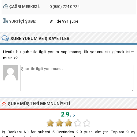
ÇAĞRI MERKEZI:
0 (850) 724 0 724
YURTIÇI ŞUBE:
81 ilde 991 şube
ŞUBE
YORUM VE ŞIKAYETLER
Henüz bu şube ile ilgili yorum yapılmamış. İlk yorumu siz girmek ister
misiniz?
ŞUBE MÜŞTERI MEMNUNIYETI
2.9
/ 5
İş Bankası Nilüfer şubesi
5
üzerinden
2.9
puan almıştır. Toplam
9
oy