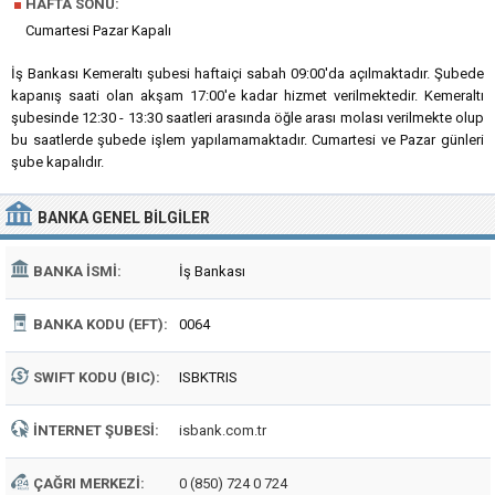
■
HAFTA SONU:
Cumartesi Pazar Kapalı
İş Bankası Kemeraltı şubesi haftaiçi sabah 09:00'da açılmaktadır. Şubede
kapanış saati olan akşam 17:00'e kadar hizmet verilmektedir. Kemeraltı
şubesinde 12:30 - 13:30 saatleri arasında öğle arası molası verilmekte olup
bu saatlerde şubede işlem yapılamamaktadır. Cumartesi ve Pazar günleri
şube kapalıdır.
BANKA
GENEL BILGILER
BANKA İSMI:
İş Bankası
BANKA KODU (EFT):
0064
SWIFT KODU (BIC):
ISBKTRIS
İNTERNET ŞUBESI:
isbank.com.tr
ÇAĞRI MERKEZI:
0 (850) 724 0 724