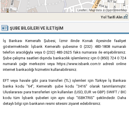
100 m
Leaflet
|
Map data ©
OpenStreetMap
Yol Tarifi Alın
ŞUBE BILGILERI VE İLETIŞIM
İş Bankası Kemeraltı Şubesi, İzmir ilinde Konak ilçesinde faaliyet
göstermektedir. İşbank Kemeraltı şubesine 0 (232) 483-1808 numaralı
telefon aracılığıyla veya 0 (232) 483-2625 faks numarası ile erişebilirsiniz.
Şube çalışma saatleri dışında bankacılık işlemleriniz için 0 (850) 724 0 724
numaralı çağrı merkezini veya https://www.isbank.com.tr adresli online
internet bankacılığı hizmetini kullanabilirsiniz.
EFT veya havale gibi para transferi (TL) işlemleri için Türkiye İş Bankası
banka kodu "64", Kemeraltı şube kodu "3416" olarak tanımlanmıştır.
Uluslararası para transferleri için kullanılan (USD, EUR ve GBP) SWIFT / BIC
kodu tüm İşbank şubeleri için aynı olup "ISBKTRIS" şeklindedir. Daha
detaylı bilgi için bankanın resmi sitesini ziyaret edebilirsiniz.