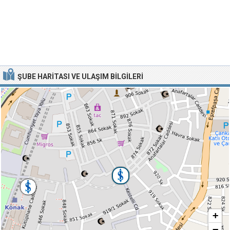
ŞUBE HARITASI VE ULAŞIM BILGILERI
+
−