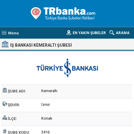
Menu
EN YAKIN ŞUBELER
ARAMA
İŞ BANKASI KEMERALTI ŞUBESI
Kemeraltı
ŞUBE ADI:
İzmir
ŞEHIR:
Konak
İLÇE:
3416
ŞUBE KODU: