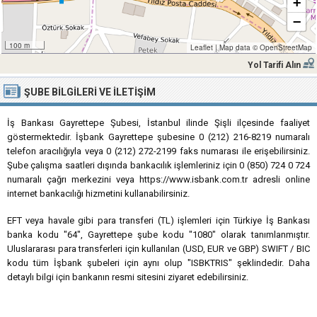
+
−
100 m
Leaflet
|
Map data ©
OpenStreetMap
Yol Tarifi Alın
ŞUBE BILGILERI VE İLETIŞIM
İş Bankası Gayrettepe Şubesi, İstanbul ilinde Şişli ilçesinde faaliyet
göstermektedir. İşbank Gayrettepe şubesine 0 (212) 216-8219 numaralı
telefon aracılığıyla veya 0 (212) 272-2199 faks numarası ile erişebilirsiniz.
Şube çalışma saatleri dışında bankacılık işlemleriniz için 0 (850) 724 0 724
numaralı çağrı merkezini veya https://www.isbank.com.tr adresli online
internet bankacılığı hizmetini kullanabilirsiniz.
EFT veya havale gibi para transferi (TL) işlemleri için Türkiye İş Bankası
banka kodu "64", Gayrettepe şube kodu "1080" olarak tanımlanmıştır.
Uluslararası para transferleri için kullanılan (USD, EUR ve GBP) SWIFT / BIC
kodu tüm İşbank şubeleri için aynı olup "ISBKTRIS" şeklindedir. Daha
detaylı bilgi için bankanın resmi sitesini ziyaret edebilirsiniz.