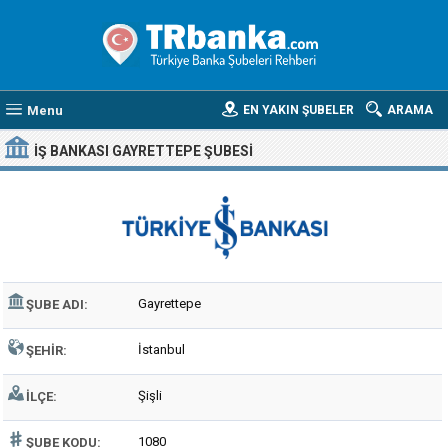
Menu
EN YAKIN ŞUBELER
ARAMA
İŞ BANKASI GAYRETTEPE ŞUBESI
Gayrettepe
ŞUBE ADI:
İstanbul
ŞEHIR:
Şişli
İLÇE:
1080
ŞUBE KODU: