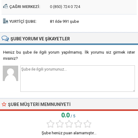
ÇAĞRI MERKEZI:
0 (850) 724 0 724
YURTIÇI ŞUBE:
81 ilde 991 şube
ŞUBE
YORUM VE ŞIKAYETLER
Henüz bu şube ile ilgili yorum yapılmamış. İlk yorumu siz girmek ister
misiniz?
ŞUBE MÜŞTERI MEMNUNIYETI
0.0
/ 5
Şube henüz puan alamamıştır...