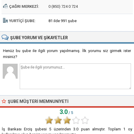
ÇAĞRI MERKEZI:
0 (850) 724 0 724
YURTIÇI ŞUBE:
81 ilde 991 şube
ŞUBE
YORUM VE ŞIKAYETLER
Henüz bu şube ile ilgili yorum yapılmamış. İlk yorumu siz girmek ister
misiniz?
ŞUBE MÜŞTERI MEMNUNIYETI
3.0
/ 5
İş Bankası Erciş şubesi
5
üzerinden
3.0
puan almıştır. Toplam
1
oy