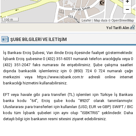
+
−
100 m
Leaflet
|
Map data ©
OpenStreetMap
Yol Tarifi Alın
ŞUBE BILGILERI VE İLETIŞIM
İş Bankası Erciş Şubesi, Van ilinde Erciş ilçesinde faaliyet göstermektedir.
İşbank Erciş şubesine 0 (432) 351-6051 numaralı telefon aracılığıyla veya 0
(432) 351-2047 faks numarası ile erişebilirsiniz. Şube çalışma saatleri
dışında bankacılık işlemleriniz için 0 (850) 724 0 724 numaralı çağrı
merkezini veya https://www.isbank.com.tr adresli online internet
bankacılığı hizmetini kullanabilirsiniz.
EFT veya havale gibi para transferi (TL) işlemleri için Türkiye İş Bankası
banka kodu "64", Erciş şube kodu "8920" olarak tanımlanmıştır.
Uluslararası para transferleri için kullanılan (USD, EUR ve GBP) SWIFT / BIC
kodu tüm İşbank şubeleri için aynı olup "ISBKTRIS" şeklindedir. Daha
detaylı bilgi için bankanın resmi sitesini ziyaret edebilirsiniz.