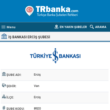
Menu
EN YAKIN ŞUBELER
ARAMA
İŞ BANKASI ERCIŞ ŞUBESI
Erciş
ŞUBE ADI:
Van
ŞEHIR:
Erciş
İLÇE:
8920
ŞUBE KODU: