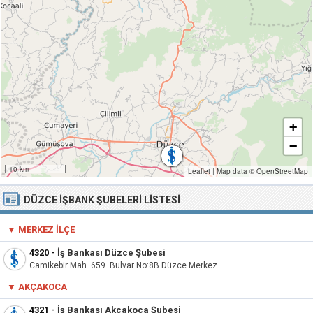
+
−
10 km
Leaflet
|
Map data ©
OpenStreetMap
DÜZCE İŞBANK ŞUBELERI LISTESI
▼ MERKEZ İLÇE
4320
-
İş Bankası Düzce Şubesi
Camikebir Mah. 659. Bulvar No:8B Düzce Merkez
▼ AKÇAKOCA
4321
-
İş Bankası Akçakoca Şubesi