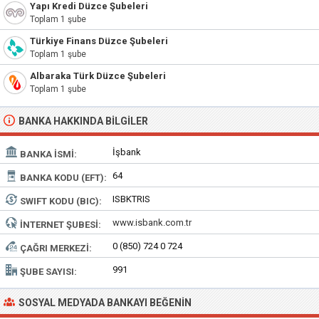
Yapı Kredi Düzce Şubeleri
Toplam 1 şube
Türkiye Finans Düzce Şubeleri
Toplam 1 şube
Albaraka Türk Düzce Şubeleri
Toplam 1 şube
BANKA HAKKINDA BILGILER
İşbank
BANKA İSMI:
64
BANKA KODU (EFT):
ISBKTRIS
SWIFT KODU (BIC):
www.isbank.com.tr
İNTERNET ŞUBESI:
0 (850) 724 0 724
ÇAĞRI MERKEZI:
991
ŞUBE SAYISI:
SOSYAL MEDYADA BANKAYI BEĞENIN