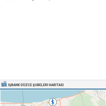
İŞBANK DÜZCE ŞUBELERI HARITASI