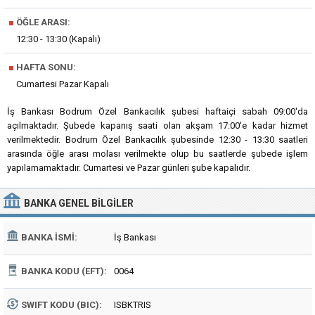
■
ÖĞLE ARASI:
12:30 - 13:30 (Kapalı)
■
HAFTA SONU:
Cumartesi Pazar Kapalı
İş Bankası Bodrum Özel Bankacılık şubesi haftaiçi sabah 09:00'da
açılmaktadır. Şubede kapanış saati olan akşam 17:00'e kadar hizmet
verilmektedir. Bodrum Özel Bankacılık şubesinde 12:30 - 13:30 saatleri
arasında öğle arası molası verilmekte olup bu saatlerde şubede işlem
yapılamamaktadır. Cumartesi ve Pazar günleri şube kapalıdır.
BANKA
GENEL BILGILER
BANKA İSMI:
İş Bankası
BANKA KODU (EFT):
0064
SWIFT KODU (BIC):
ISBKTRIS