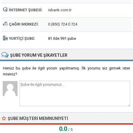
İNTERNET ŞUBESI:
isbank.com.tr
ÇAĞRI MERKEZI:
0 (850) 724 0 724
YURTIÇI ŞUBE:
81 ilde 991 şube
ŞUBE
YORUM VE ŞIKAYETLER
Henüz bu şube ile ilgili yorum yapılmamış. İlk yorumu siz girmek ister
misiniz?
ŞUBE MÜŞTERI MEMNUNIYETI
0.0
/ 5