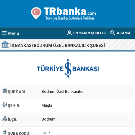
Menu
EN YAKIN ŞUBELER
ARAMA
İŞ BANKASI BODRUM ÖZEL BANKACILIK ŞUBESI
Bodrum Özel Bankacılık
ŞUBE ADI:
Muğla
ŞEHIR:
Bodrum
İLÇE:
3617
ŞUBE KODU: