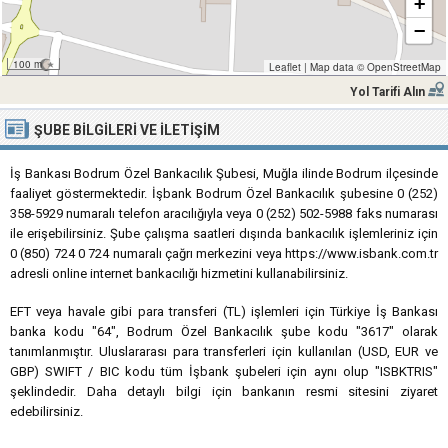
+
−
100 m
Leaflet
|
Map data ©
OpenStreetMap
Yol Tarifi Alın
ŞUBE BILGILERI VE İLETIŞIM
İş Bankası Bodrum Özel Bankacılık Şubesi, Muğla ilinde Bodrum ilçesinde
faaliyet göstermektedir. İşbank Bodrum Özel Bankacılık şubesine 0 (252)
358-5929 numaralı telefon aracılığıyla veya 0 (252) 502-5988 faks numarası
ile erişebilirsiniz. Şube çalışma saatleri dışında bankacılık işlemleriniz için
0 (850) 724 0 724 numaralı çağrı merkezini veya https://www.isbank.com.tr
adresli online internet bankacılığı hizmetini kullanabilirsiniz.
EFT veya havale gibi para transferi (TL) işlemleri için Türkiye İş Bankası
banka kodu "64", Bodrum Özel Bankacılık şube kodu "3617" olarak
tanımlanmıştır. Uluslararası para transferleri için kullanılan (USD, EUR ve
GBP) SWIFT / BIC kodu tüm İşbank şubeleri için aynı olup "ISBKTRIS"
şeklindedir. Daha detaylı bilgi için bankanın resmi sitesini ziyaret
edebilirsiniz.