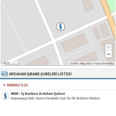
+
−
30 m
Leaflet
|
Map data ©
OpenStreetMap
ARDAHAN İŞBANK ŞUBELERI LISTESI
▼ MERKEZ İLÇE
9520
-
İş Bankası Ardahan Şubesi
Kaptanpaşa Mah. Kazım Karabekir Cad. No:9B Ardahan Merkez