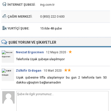
İNTERNET ŞUBESI:
ing.com.tr
ÇAĞRI MERKEZI:
0 (850) 222 0 600
YURTIÇI ŞUBE:
15 ilde 48 şube
ŞUBE
YORUM VE ŞIKAYETLER
★
Nevzat Ergocmen
·
· 12 Mayıs 2020
Telefonla Uşak şubeye ulaşılmıyor
★★
Zülkifir Erdogan
·
· 10 Mart 2020
Uşak şubesine tlfla ulaşılamıyor bu gun 2 telefonla tam 50
dakika uğraştım bağlanamadım