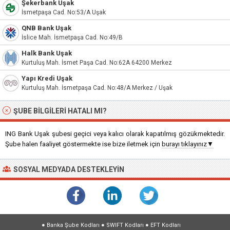
Şekerbank Uşak
İsmetpaşa Cad. No:53/A Uşak
QNB Bank Uşak
İslice Mah. İsmetpaşa Cad. No:49/B
Halk Bank Uşak
Kurtuluş Mah. İsmet Paşa Cad. No:62A 64200 Merkez
Yapı Kredi Uşak
Kurtuluş Mah. İsmetpaşa Cad. No:48/A Merkez / Uşak
ŞUBE BILGILERI HATALI MI?
ING Bank Uşak şubesi geçici veya kalıcı olarak kapatılmış gözükmektedir.
Şube halen faaliyet göstermekte ise bize iletmek için
burayı tıklayınız▼
SOSYAL MEDYADA DESTEKLEYIN
●
Banka Şube Kodları
●
SWIFT Kodları
●
EFT Kodları