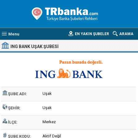
Menu
EN YAKIN ŞUBELER
ARAMA
ING BANK UŞAK ŞUBESI
Uşak
ŞUBE ADI:
Uşak
ŞEHIR:
Merkez
İLÇE:
Aktif Değil
ŞUBE KODU: