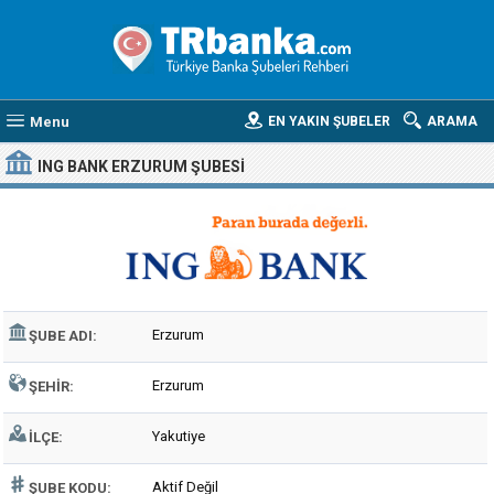
Menu
EN YAKIN ŞUBELER
ARAMA
ING BANK ERZURUM ŞUBESI
Erzurum
ŞUBE ADI:
Erzurum
ŞEHIR:
Yakutiye
İLÇE:
Aktif Değil
ŞUBE KODU: