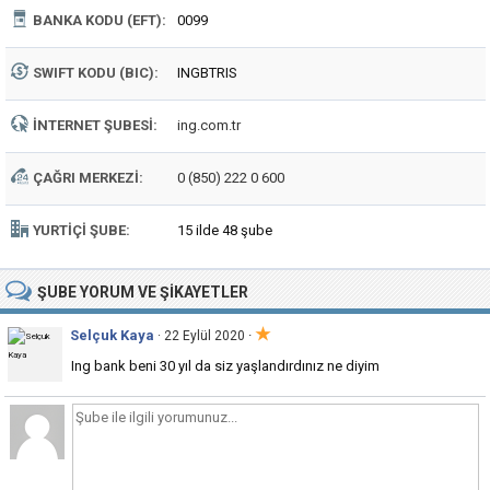
BANKA KODU (EFT):
0099
SWIFT KODU (BIC):
INGBTRIS
İNTERNET ŞUBESI:
ing.com.tr
ÇAĞRI MERKEZI:
0 (850) 222 0 600
YURTIÇI ŞUBE:
15 ilde 48 şube
ŞUBE
YORUM VE ŞIKAYETLER
★
Selçuk Kaya
·
· 22 Eylül 2020
Ing bank beni 30 yıl da siz yaşlandırdınız ne diyim