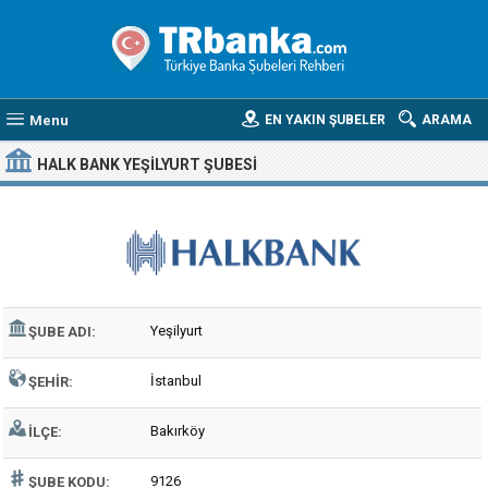
Menu
EN YAKIN ŞUBELER
ARAMA
HALK BANK YEŞILYURT ŞUBESI
Yeşilyurt
ŞUBE ADI:
İstanbul
ŞEHIR:
Bakırköy
İLÇE:
9126
ŞUBE KODU: