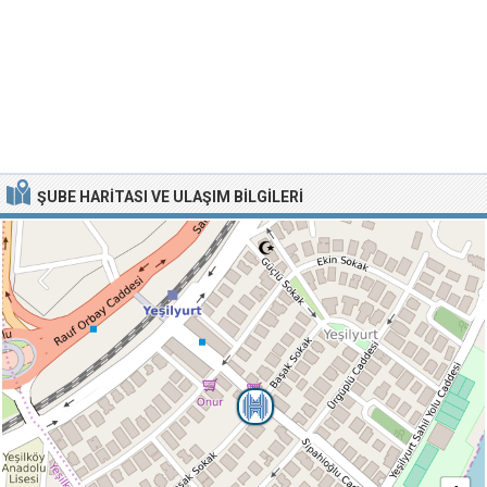
ŞUBE HARITASI VE ULAŞIM BILGILERI