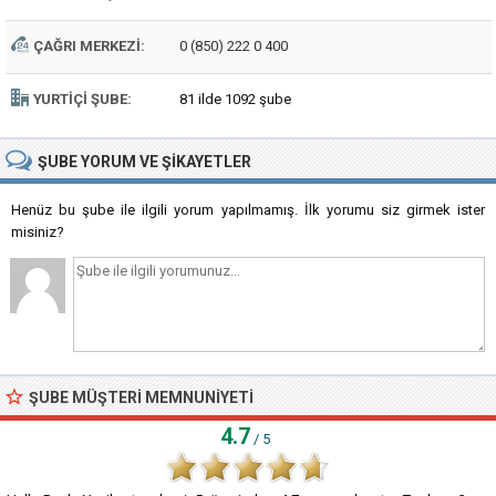
ÇAĞRI MERKEZI:
0 (850) 222 0 400
YURTIÇI ŞUBE:
81 ilde 1092 şube
ŞUBE
YORUM VE ŞIKAYETLER
Henüz bu şube ile ilgili yorum yapılmamış. İlk yorumu siz girmek ister
misiniz?
ŞUBE MÜŞTERI MEMNUNIYETI
4.7
/ 5