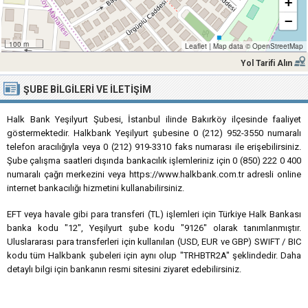
+
−
100 m
Leaflet
|
Map data ©
OpenStreetMap
Yol Tarifi Alın
ŞUBE BILGILERI VE İLETIŞIM
Halk Bank Yeşilyurt Şubesi, İstanbul ilinde Bakırköy ilçesinde faaliyet
göstermektedir. Halkbank Yeşilyurt şubesine 0 (212) 952-3550 numaralı
telefon aracılığıyla veya 0 (212) 919-3310 faks numarası ile erişebilirsiniz.
Şube çalışma saatleri dışında bankacılık işlemleriniz için 0 (850) 222 0 400
numaralı çağrı merkezini veya https://www.halkbank.com.tr adresli online
internet bankacılığı hizmetini kullanabilirsiniz.
EFT veya havale gibi para transferi (TL) işlemleri için Türkiye Halk Bankası
banka kodu "12", Yeşilyurt şube kodu "9126" olarak tanımlanmıştır.
Uluslararası para transferleri için kullanılan (USD, EUR ve GBP) SWIFT / BIC
kodu tüm Halkbank şubeleri için aynı olup "TRHBTR2A" şeklindedir. Daha
detaylı bilgi için bankanın resmi sitesini ziyaret edebilirsiniz.