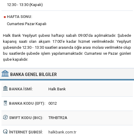
12:30 - 13:30 (Kapalı)
■
HAFTA SONU:
Cumartesi Pazar Kapalı
Halk Bank Yeşilyurt şubesi haftaiçi sabah 09:00'da açılmaktadır. Şubede
kapanış saati olan akşam 17:00'e kadar hizmet verilmektedir. Yeşilyurt
şubesinde 12:30 - 13:30 saatleri arasında öğle arası molası verilmekte olup
bu saatlerde şubede işlem yapılamamaktadır. Cumartesi ve Pazar günleri
şube kapalıdır.
BANKA
GENEL BILGILER
BANKA İSMI:
Halk Bank
BANKA KODU (EFT):
0012
SWIFT KODU (BIC):
TRHBTR2A
İNTERNET ŞUBESI:
halkbank.com.tr