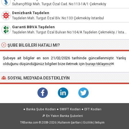
Sultançiftliği Mah. Turgut Özal Cad. No:113-1A/1 Çekmeköy
Denizbank Taşdelen
Taşdelen Mah. Turgut Özal Blv. No:133 Çekmeköy İstanbul
Garanti BBVA Taşdelen
Taşdelen Mah. Turgut Özal Bulvarı No:104/A Taşdelen Çekmeköy / İstanbul
ŞUBE BILGILERI HATALI MI?
Şubeye ait bilgiler en son 21/02/2026 tarihinde güncellenmiştir. Yanlış
olduğunu düşündüğünüz bilgileri bize iletmek için
burayı tıklayınız
✉
SOSYAL MEDYADA DESTEKLEYIN
●
Banka Şube Kodları
●
SWIFT Kodları
●
EFT Kodları
🔎
En Yakın Banka Şubeleri
TRBanka.com © 2008-2026 |
Kullanım Şartları
|
Gizlilik
|
İletişim