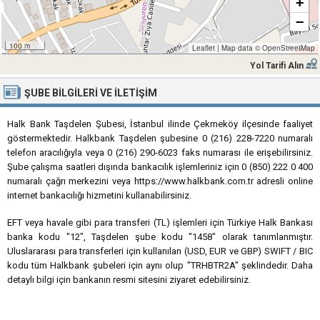
+
−
100 m
Leaflet
|
Map data ©
OpenStreetMap
Yol Tarifi Alın
ŞUBE BILGILERI VE İLETIŞIM
Halk Bank Taşdelen Şubesi, İstanbul ilinde Çekmeköy ilçesinde faaliyet
göstermektedir. Halkbank Taşdelen şubesine 0 (216) 228-7220 numaralı
telefon aracılığıyla veya 0 (216) 290-6023 faks numarası ile erişebilirsiniz.
Şube çalışma saatleri dışında bankacılık işlemleriniz için 0 (850) 222 0 400
numaralı çağrı merkezini veya https://www.halkbank.com.tr adresli online
internet bankacılığı hizmetini kullanabilirsiniz.
EFT veya havale gibi para transferi (TL) işlemleri için Türkiye Halk Bankası
banka kodu "12", Taşdelen şube kodu "1458" olarak tanımlanmıştır.
Uluslararası para transferleri için kullanılan (USD, EUR ve GBP) SWIFT / BIC
kodu tüm Halkbank şubeleri için aynı olup "TRHBTR2A" şeklindedir. Daha
detaylı bilgi için bankanın resmi sitesini ziyaret edebilirsiniz.