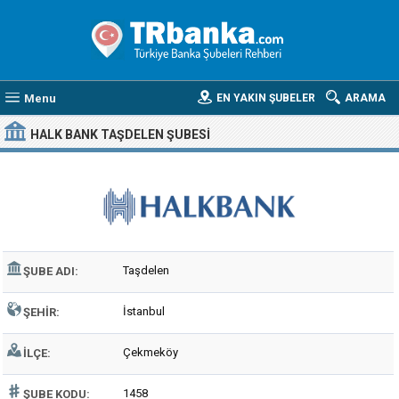
Menu
EN YAKIN ŞUBELER
ARAMA
HALK BANK TAŞDELEN ŞUBESI
Taşdelen
ŞUBE ADI:
İstanbul
ŞEHIR:
Çekmeköy
İLÇE:
1458
ŞUBE KODU: