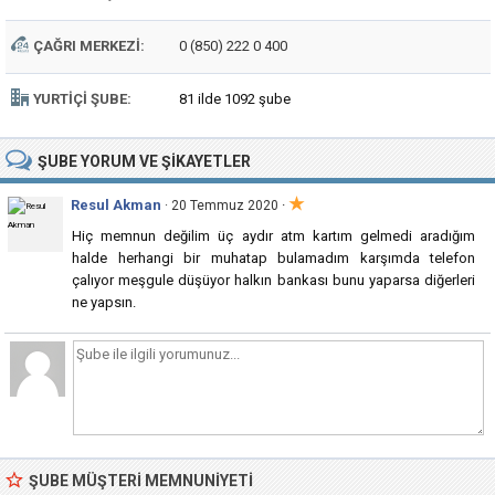
ÇAĞRI MERKEZI:
0 (850) 222 0 400
YURTIÇI ŞUBE:
81 ilde 1092 şube
ŞUBE
YORUM VE ŞIKAYETLER
★
Resul Akman
·
· 20 Temmuz 2020
Hiç memnun değilim üç aydır atm kartım gelmedi aradığım
halde herhangi bir muhatap bulamadım karşımda telefon
çalıyor meşgule düşüyor halkın bankası bunu yaparsa diğerleri
ne yapsın.
ŞUBE MÜŞTERI MEMNUNIYETI