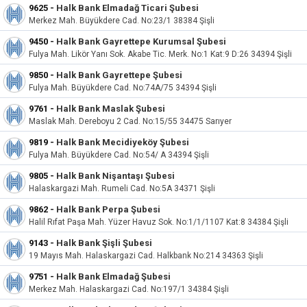
9625
-
Halk Bank Elmadağ Ticari Şubesi
Merkez Mah. Büyükdere Cad. No:23/1 38384 Şişli
9450
-
Halk Bank Gayrettepe Kurumsal Şubesi
Fulya Mah. Likör Yanı Sok. Akabe Tic. Merk. No:1 Kat:9 D:26 34394 Şişli
9850
-
Halk Bank Gayrettepe Şubesi
Fulya Mah. Büyükdere Cad. No:74A/75 34394 Şişli
9761
-
Halk Bank Maslak Şubesi
Maslak Mah. Dereboyu 2 Cad. No:15/55 34475 Sarıyer
9819
-
Halk Bank Mecidiyeköy Şubesi
Fulya Mah. Büyükdere Cad. No:54/ A 34394 Şişli
9805
-
Halk Bank Nişantaşı Şubesi
Halaskargazi Mah. Rumeli Cad. No:5A 34371 Şişli
9862
-
Halk Bank Perpa Şubesi
Halil Rıfat Paşa Mah. Yüzer Havuz Sok. No:1/1/1107 Kat:8 34384 Şişli
9143
-
Halk Bank Şişli Şubesi
19 Mayıs Mah. Halaskargazi Cad. Halkbank No:214 34363 Şişli
9751
-
Halk Bank Elmadağ Şubesi
Merkez Mah. Halaskargazi Cad. No:197/1 34384 Şişli