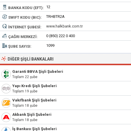
12
BANKA KODU (EFT):
TRHBTR2A
SWIFT KODU (BIC):
www.halkbank.com.tr
İNTERNET ŞUBESI:
0 (850) 222 0 400
ÇAĞRI MERKEZI:
1099
ŞUBE SAYISI:
DIĞER ŞIŞLI BANKALARI
Garanti BBVA Şişli Şubeleri
Toplam 22 şube
Yapı Kredi Şişli Şubeleri
Toplam 19 şube
Vakıfbank Şişli Şubeleri
Toplam 18 şube
Akbank Şişli Şubeleri
Toplam 18 şube
İş Bankası Şişli Şubeleri