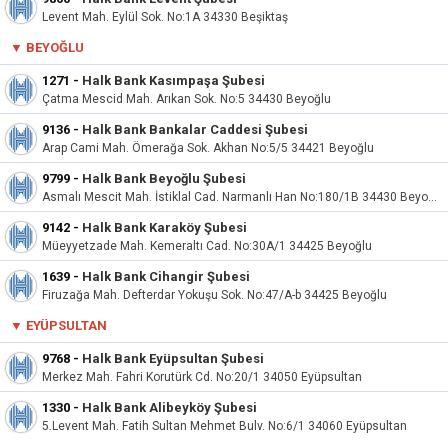
Levent Mah. Eylül Sok. No:1A 34330 Beşiktaş
▼
BEYOĞLU
1271
-
Halk Bank Kasımpaşa Şubesi
Çatma Mescid Mah. Arıkan Sok. No:5 34430 Beyoğlu
9136
-
Halk Bank Bankalar Caddesi Şubesi
Arap Cami Mah. Ömerağa Sok. Akhan No:5/5 34421 Beyoğlu
9799
-
Halk Bank Beyoğlu Şubesi
Asmalı Mescit Mah. İstiklal Cad. Narmanlı Han No:180/1B 34430 Beyoğlu
9142
-
Halk Bank Karaköy Şubesi
Müeyyetzade Mah. Kemeraltı Cad. No:30A/1 34425 Beyoğlu
1639
-
Halk Bank Cihangir Şubesi
Firuzağa Mah. Defterdar Yokuşu Sok. No:47/A-b 34425 Beyoğlu
▼
EYÜPSULTAN
9768
-
Halk Bank Eyüpsultan Şubesi
Merkez Mah. Fahri Korutürk Cd. No:20/1 34050 Eyüpsultan
1330
-
Halk Bank Alibeyköy Şubesi
5.Levent Mah. Fatih Sultan Mehmet Bulv. No:6/1 34060 Eyüpsultan