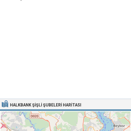
HALKBANK ŞIŞLI ŞUBELERI HARITASI