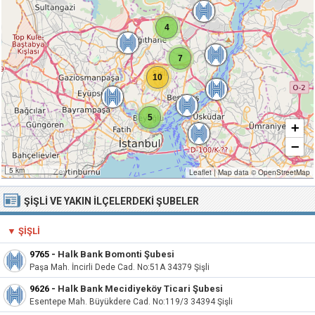
4
7
10
5
+
−
5 km
Leaflet
|
Map data ©
OpenStreetMap
ŞIŞLI VE YAKIN İLÇELERDEKI ŞUBELER
▼ ŞIŞLI
9765
-
Halk Bank Bomonti Şubesi
Paşa Mah. İncirli Dede Cad. No:51A 34379 Şişli
9626
-
Halk Bank Mecidiyeköy Ticari Şubesi
Esentepe Mah. Büyükdere Cad. No:119/3 34394 Şişli