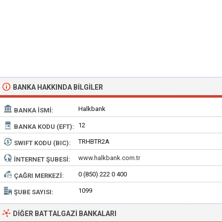
BANKA HAKKINDA BILGILER
Halkbank
BANKA İSMI:
12
BANKA KODU (EFT):
TRHBTR2A
SWIFT KODU (BIC):
www.halkbank.com.tr
İNTERNET ŞUBESI:
0 (850) 222 0 400
ÇAĞRI MERKEZI:
1099
ŞUBE SAYISI:
DIĞER BATTALGAZI BANKALARI