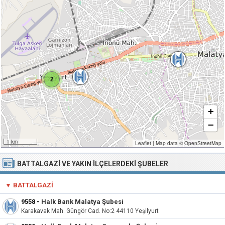
2
+
−
1 km
Leaflet
|
Map data ©
OpenStreetMap
BATTALGAZI VE YAKIN İLÇELERDEKI ŞUBELER
▼ BATTALGAZI
9558
-
Halk Bank Malatya Şubesi
Karakavak Mah. Güngör Cad. No:2 44110 Yeşilyurt