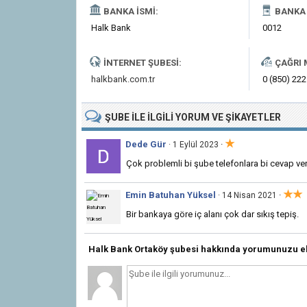
BANKA İSMI:
BANKA 
Halk Bank
0012
İNTERNET ŞUBESI:
ÇAĞRI 
halkbank.com.tr
0 (850) 222
ŞUBE
ILE İLGILI
YORUM VE ŞIKAYETLER
★
Dede Gür
·
· 1 Eylül 2023
Çok problemli bi şube telefonlara bi cevap veri
★★
Emin Batuhan Yüksel
·
· 14 Nisan 2021
Bir bankaya göre iç alanı çok dar sıkış tepiş.
Halk Bank Ortaköy şubesi hakkında yorumunuzu e