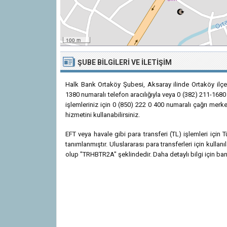
100 m
ŞUBE BILGILERI VE İLETIŞIM
Halk Bank Ortaköy Şubesi, Aksaray ilinde Ortaköy ilç
1380 numaralı telefon aracılığıyla veya 0 (382) 211-1680 
işlemleriniz için 0 (850) 222 0 400 numaralı çağrı merk
hizmetini kullanabilirsiniz.
EFT veya havale gibi para transferi (TL) işlemleri içi
tanımlanmıştır. Uluslararası para transferleri için kul
olup "TRHBTR2A" şeklindedir. Daha detaylı bilgi için bank