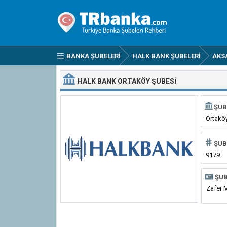
BANKA ŞUBELERI
HALK BANK ŞUBELERI
AKS
HALK BANK ORTAKÖY ŞUBESI
ŞUB
Ortakö
ŞUB
9179
ŞUB
Zafer 