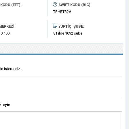
KODU (EFT):
SWIFT KODU (BIC):
TRHBTR2A
MERKEZI:
YURTIÇI ŞUBE:
 0 400
81 ilde 1092 şube
n isterseniz..
kleyin