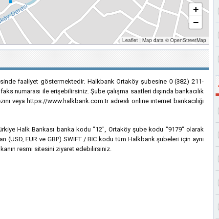
+
−
Leaflet
|
Map data ©
OpenStreetMap
esinde faaliyet göstermektedir. Halkbank Ortaköy şubesine 0 (382) 211-
faks numarası ile erişebilirsiniz. Şube çalışma saatleri dışında bankacılık
ezini veya https://www.halkbank.com.tr adresli online internet bankacılığı
n Türkiye Halk Bankası banka kodu "12", Ortaköy şube kodu "9179" olarak
lanılan (USD, EUR ve GBP) SWIFT / BIC kodu tüm Halkbank şubeleri için aynı
anın resmi sitesini ziyaret edebilirsiniz.