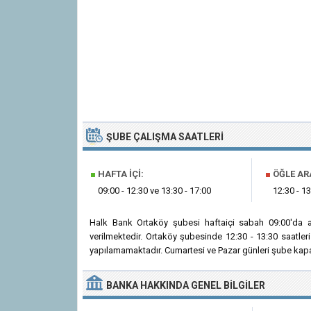
ŞUBE ÇALIŞMA SAATLERI
■
HAFTA İÇI:
■
ÖĞLE AR
09:00 - 12:30 ve 13:30 - 17:00
12:30 - 13
Halk Bank Ortaköy şubesi haftaiçi sabah 09:00'da 
verilmektedir. Ortaköy şubesinde 12:30 - 13:30 saatle
yapılamamaktadır. Cumartesi ve Pazar günleri şube kapal
BANKA
HAKKINDA
GENEL BILGILER