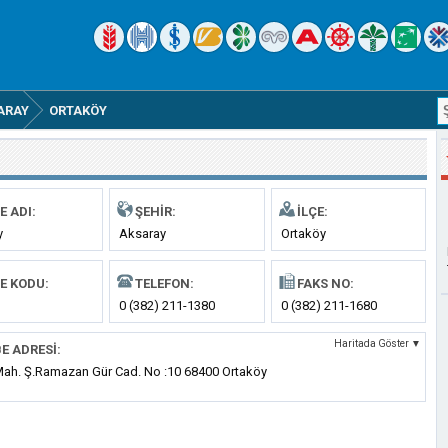
ARAY
ORTAKÖY
E ADI:
ŞEHIR:
İLÇE:
y
Aksaray
Ortaköy
E KODU:
TELEFON:
FAKS NO:
0 (382) 211-1380
0 (382) 211-1680
Haritada Göster ▼
E ADRESI:
Mah. Ş.Ramazan Gür Cad. No :10 68400 Ortaköy