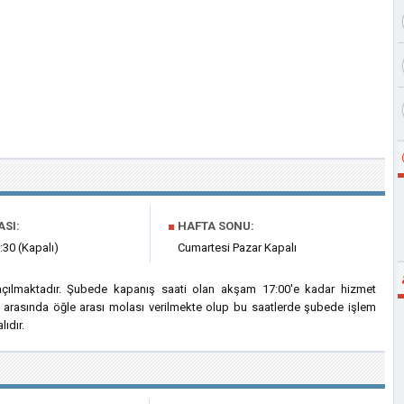
ASI:
■
HAFTA SONU:
:30 (Kapalı)
Cumartesi Pazar Kapalı
açılmaktadır. Şubede kapanış saati olan akşam 17:00'e kadar hizmet
ri arasında öğle arası molası verilmekte olup bu saatlerde şubede işlem
ıdır.