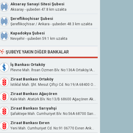
Aksaray Sanayi Sitesi Şubesi
Aksaray - şubeden 47.8 km uzakta
Şereflikoçhisar Şubesi
Şereflikoçhisar / Ankara - şubeden 48.3 km uzakta
Kapadokya Şubesi
Nevşehir - şubeden 59.1 km uzakta
ŞUBEYE YAKIN DIĞER BANKALAR
İş Bankası Ortaköy
Plevne Mah. İhsan Özmen Blv. No:136A Ortaköy/Aksaray
Ziraat Bankası Ortaköy
İstiklal Mah. Şht. Mesut Çiftçi Cd. No:19/A 68400 Ortaköy Aksaray
Ziraat Bankası Ağaçören
Kale Mah. Atatürk Blv. No:13/B 68600 Ağaçören Aksaray
Ziraat Bankası Sarıyahşi
Şafaktepe Mah. Cumhuriyet Blv. No:56A 68700 Sarıyahşi Aksaray
Ziraat Bankası Evren
Yeni Mah. Cumhuriyet Cd. No:91 06770 Evren Ankara