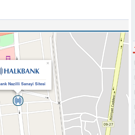
×
ank Nazilli Sanayi Sitesi