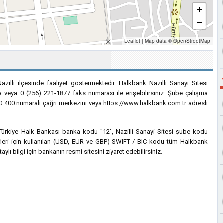
+
−
Leaflet
|
Map data ©
OpenStreetMap
azilli ilçesinde faaliyet göstermektedir. Halkbank Nazilli Sanayi Sitesi
a veya 0 (256) 221-1877 faks numarası ile erişebilirsiniz. Şube çalışma
22 0 400 numaralı çağrı merkezini veya https://www.halkbank.com.tr adresli
n Türkiye Halk Bankası banka kodu "12", Nazilli Sanayi Sitesi şube kodu
ferleri için kullanılan (USD, EUR ve GBP) SWIFT / BIC kodu tüm Halkbank
lı bilgi için bankanın resmi sitesini ziyaret edebilirsiniz.