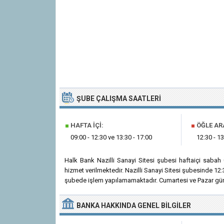
ŞUBE ÇALIŞMA SAATLERI
■
HAFTA İÇI:
■
ÖĞLE AR
09:00 - 12:30 ve 13:30 - 17:00
12:30 - 13
Halk Bank Nazilli Sanayi Sitesi şubesi haftaiçi saba
hizmet verilmektedir. Nazilli Sanayi Sitesi şubesinde 12:
şubede işlem yapılamamaktadır. Cumartesi ve Pazar günl
BANKA
HAKKINDA
GENEL BILGILER