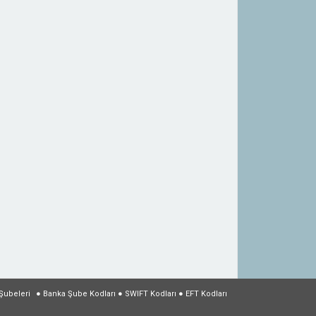
Şubeleri
●
Banka Şube Kodları
●
SWIFT Kodları
●
EFT Kodları