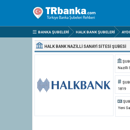
BANKA ŞUBELERI
HALK BANK ŞUBELERI
AYD
HALK BANK NAZILLI SANAYI SITESI ŞUBESI
ŞUB
Nazilli
ŞUB
1819
ŞUB
Yeni Sa