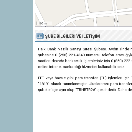
100 m
ŞUBE BILGILERI VE İLETIŞIM
Halk Bank Nazilli Sanayi Sitesi Şubesi, Aydın ilinde N
şubesine 0 (256) 221-4340 numaralı telefon aracılığıyl
saatleri dışında bankacılık işlemleriniz için 0 (850) 2
online internet bankacılığı hizmetini kullanabilirsiniz.
EFT veya havale gibi para transferi (TL) işlemleri içi
"1819" olarak tanımlanmıştır. Uluslararası para trans
şubeleri için aynı olup "TRHBTR2A" şeklindedir. Daha detay