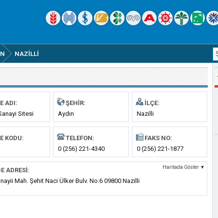
IN
NAZILLI
E ADI:
ŞEHIR:
İLÇE:
 Sanayi Sitesi
Aydın
Nazilli
E KODU:
TELEFON:
FAKS NO:
0 (256) 221-4340
0 (256) 221-1877
Haritada Göster ▼
E ADRESI:
nayii Mah. Şehit Naci Ülker Bulv. No:6 09800 Nazilli