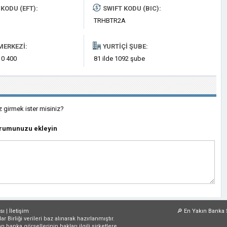
KODU (EFT):
SWIFT KODU (BIC):
TRHBTR2A
MERKEZI:
YURTIÇI ŞUBE:
 0 400
81 ilde 1092 şube
z girmek ister misiniz?
yorumunuzu ekleyin
sı
|
İletişim
🔎
En Yakın Banka 
irliği verileri baz alınarak hazırlanmıştır.
an banka görsellerinin hakları ilgili şirketlere