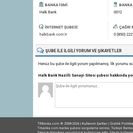
BANKA İSMI:
BANKA 
Halk Bank
0012
İNTERNET ŞUBESI:
ÇAĞRI 
halkbank.com.tr
0 (850) 222
ŞUBE
ILE İLGILI
YORUM VE ŞIKAYETLER
Henüz bu şube ile ilgili yorum yapılmamış. İlk yorumu si
Halk Bank Nazilli Sanayi Sitesi şubesi hakkında 
TRBanka.com © 2008-2026 |
Kullanım Şartları
|
Gizlilik
Politika
Trbanka.com banka şubesi sorgulama servisi, Türkiye Bankalar B
Siteyi kullanırken sorumluluk kullanıcıya aittir. Sitede kullanıl