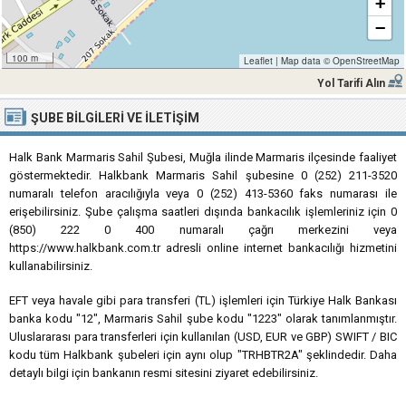
+
−
100 m
Leaflet
|
Map data ©
OpenStreetMap
Yol Tarifi Alın
ŞUBE BILGILERI VE İLETIŞIM
Halk Bank Marmaris Sahil Şubesi, Muğla ilinde Marmaris ilçesinde faaliyet
göstermektedir. Halkbank Marmaris Sahil şubesine 0 (252) 211-3520
numaralı telefon aracılığıyla veya 0 (252) 413-5360 faks numarası ile
erişebilirsiniz. Şube çalışma saatleri dışında bankacılık işlemleriniz için 0
(850) 222 0 400 numaralı çağrı merkezini veya
https://www.halkbank.com.tr adresli online internet bankacılığı hizmetini
kullanabilirsiniz.
EFT veya havale gibi para transferi (TL) işlemleri için Türkiye Halk Bankası
banka kodu "12", Marmaris Sahil şube kodu "1223" olarak tanımlanmıştır.
Uluslararası para transferleri için kullanılan (USD, EUR ve GBP) SWIFT / BIC
kodu tüm Halkbank şubeleri için aynı olup "TRHBTR2A" şeklindedir. Daha
detaylı bilgi için bankanın resmi sitesini ziyaret edebilirsiniz.