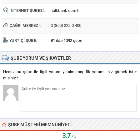
İNTERNET ŞUBESI:
halkbank.com.tr
ÇAĞRI MERKEZI:
0 (850) 222 0 400
YURTIÇI ŞUBE:
81 ilde 1092 şube
ŞUBE
YORUM VE ŞIKAYETLER
Henüz bu şube ile ilgili yorum yapılmamış. İlk yorumu siz girmek ister
misiniz?
ŞUBE MÜŞTERI MEMNUNIYETI
3.7
/ 5