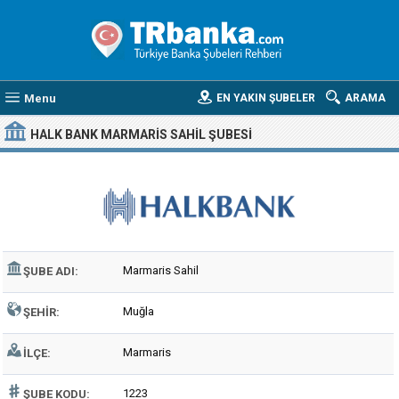
Menu
EN YAKIN ŞUBELER
ARAMA
HALK BANK MARMARIS SAHIL ŞUBESI
Marmaris Sahil
ŞUBE ADI:
Muğla
ŞEHIR:
Marmaris
İLÇE:
1223
ŞUBE KODU: