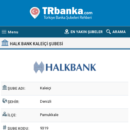
Menu
EN YAKIN ŞUBELER
ARAMA
HALK BANK KALEIÇI ŞUBESI
Kaleiçi
ŞUBE ADI:
Denizli
ŞEHIR:
Pamukkale
İLÇE:
9319
ŞUBE KODU: