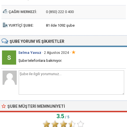
ÇAĞRI MERKEZI:
0 (850) 222 0 400
YURTIÇI ŞUBE:
81 ilde 1092 şube
ŞUBE
YORUM VE ŞIKAYETLER
★
Selma Yavuz
·
· 2 Ağustos 2024
Şube telefonlara bakmıyor.
ŞUBE MÜŞTERI MEMNUNIYETI
3.5
/ 5