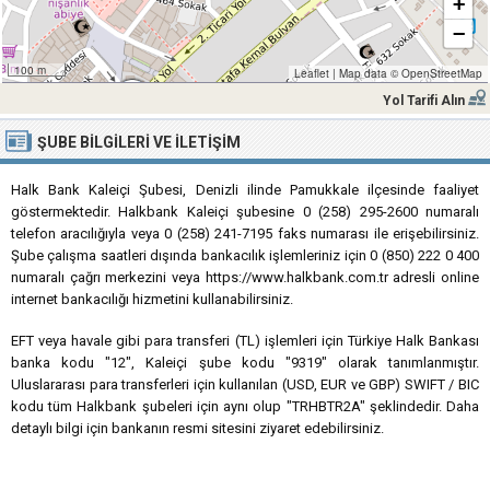
+
−
100 m
Leaflet
|
Map data ©
OpenStreetMap
Yol Tarifi Alın
ŞUBE BILGILERI VE İLETIŞIM
Halk Bank Kaleiçi Şubesi, Denizli ilinde Pamukkale ilçesinde faaliyet
göstermektedir. Halkbank Kaleiçi şubesine 0 (258) 295-2600 numaralı
telefon aracılığıyla veya 0 (258) 241-7195 faks numarası ile erişebilirsiniz.
Şube çalışma saatleri dışında bankacılık işlemleriniz için 0 (850) 222 0 400
numaralı çağrı merkezini veya https://www.halkbank.com.tr adresli online
internet bankacılığı hizmetini kullanabilirsiniz.
EFT veya havale gibi para transferi (TL) işlemleri için Türkiye Halk Bankası
banka kodu "12", Kaleiçi şube kodu "9319" olarak tanımlanmıştır.
Uluslararası para transferleri için kullanılan (USD, EUR ve GBP) SWIFT / BIC
kodu tüm Halkbank şubeleri için aynı olup "TRHBTR2A" şeklindedir. Daha
detaylı bilgi için bankanın resmi sitesini ziyaret edebilirsiniz.