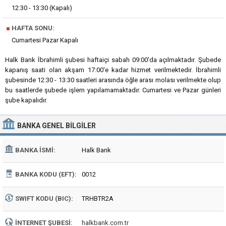
12:30 - 13:30 (Kapalı)
■
HAFTA SONU:
Cumartesi Pazar Kapalı
Halk Bank İbrahimli şubesi haftaiçi sabah 09:00'da açılmaktadır. Şubede
kapanış saati olan akşam 17:00'e kadar hizmet verilmektedir. İbrahimli
şubesinde 12:30 - 13:30 saatleri arasında öğle arası molası verilmekte olup
bu saatlerde şubede işlem yapılamamaktadır. Cumartesi ve Pazar günleri
şube kapalıdır.
BANKA
GENEL BILGILER
BANKA İSMI:
Halk Bank
BANKA KODU (EFT):
0012
SWIFT KODU (BIC):
TRHBTR2A
İNTERNET ŞUBESI:
halkbank.com.tr