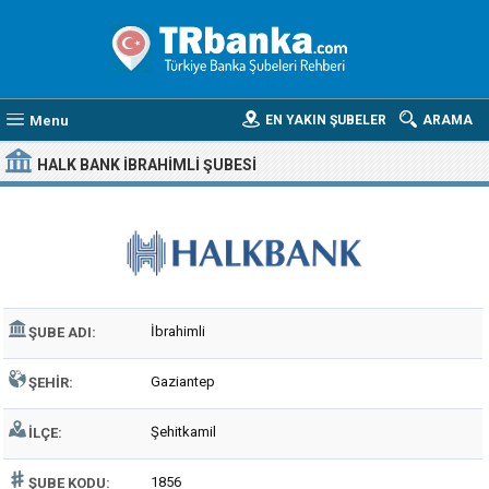
Menu
EN YAKIN ŞUBELER
ARAMA
HALK BANK İBRAHIMLI ŞUBESI
İbrahimli
ŞUBE ADI:
Gaziantep
ŞEHIR:
Şehitkamil
İLÇE:
1856
ŞUBE KODU: