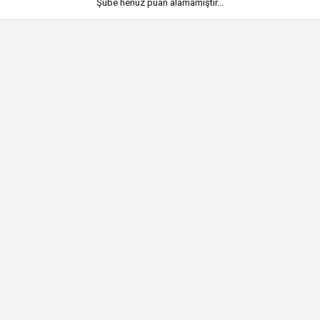
Şube henüz puan alamamıştır...