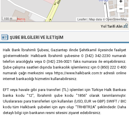
+
−
100 m
Leaflet
|
Map data ©
OpenStreetMap
Yol Tarifi Alın
ŞUBE BILGILERI VE İLETIŞIM
Halk Bank İbrahimli Şubesi, Gaziantep ilinde Şehitkamil ilçesinde faaliyet
göstermektedir. Halkbank İbrahimli şubesine 0 (342) 342-2230 numaralı
telefon aracılığıyla veya 0 (342) 236-0021 faks numarası ile erişebilirsiniz.
Şube çalışma saatleri dışında bankacılık işlemleriniz için 0 (850) 222 0 400
numaralı çağrı merkezini veya https://www.halkbank.com.tr adresli online
internet bankacılığı hizmetini kullanabilirsiniz.
EFT veya havale gibi para transferi (TL) işlemleri için Türkiye Halk Bankası
banka kodu "12", İbrahimli şube kodu "1856" olarak tanımlanmıştır.
Uluslararası para transferleri için kullanılan (USD, EUR ve GBP) SWIFT / BIC
kodu tüm Halkbank şubeleri için aynı olup "TRHBTR2A" şeklindedir. Daha
detaylı bilgi için bankanın resmi sitesini ziyaret edebilirsiniz.