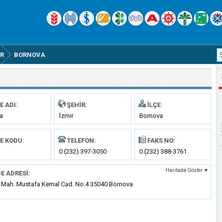
IR
BORNOVA
E ADI:
ŞEHIR:
İLÇE:
a
İzmir
Bornova
E KODU:
TELEFON:
FAKS NO:
0 (232) 397-3050
0 (232) 388-3761
Haritada Göster ▼
E ADRESI:
 Mah. Mustafa Kemal Cad. No:4 35040 Bornova