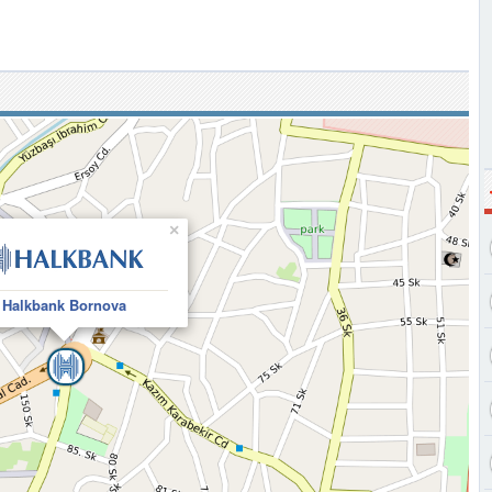
×
Halkbank Bornova