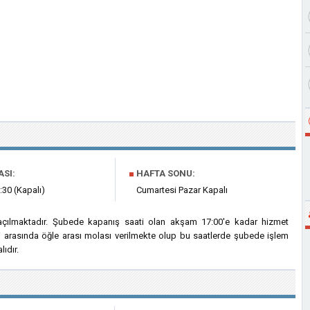
ASI:
■
HAFTA SONU:
:30 (Kapalı)
Cumartesi Pazar Kapalı
açılmaktadır. Şubede kapanış saati olan akşam 17:00'e kadar hizmet
ri arasında öğle arası molası verilmekte olup bu saatlerde şubede işlem
ıdır.