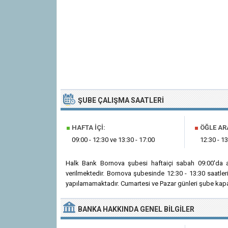
ŞUBE ÇALIŞMA SAATLERI
■
HAFTA İÇI:
■
ÖĞLE AR
09:00 - 12:30 ve 13:30 - 17:00
12:30 - 13
Halk Bank Bornova şubesi haftaiçi sabah 09:00'da 
verilmektedir. Bornova şubesinde 12:30 - 13:30 saatle
yapılamamaktadır. Cumartesi ve Pazar günleri şube kapal
BANKA
HAKKINDA
GENEL BILGILER