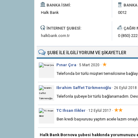
BANKA İSMI:
BANKA 
Halk Bank
0012
İNTERNET ŞUBESI:
ÇAĞRI 
halkbank.com.tr
0 (850) 222
ŞUBE
ILE İLGILI
YORUM VE ŞIKAYETLER
★
Pınar Çıra
·
· 5 Mart 2020
Telefonda bir türlü müşteri temsilcisine bağl
Ibrahim Saffet Türkmenoğlu
· 26 Eylül 2018
Telefonla şubeye bir türlü bağlanamadım. Deva
★★
TC Ihsan Ilikler
·
· 12 Eylül 2017
Ben kredi başvurusu yaptım acele lazım onay
Halk Bank Bornova şubesi hakkında yorumunuzu e