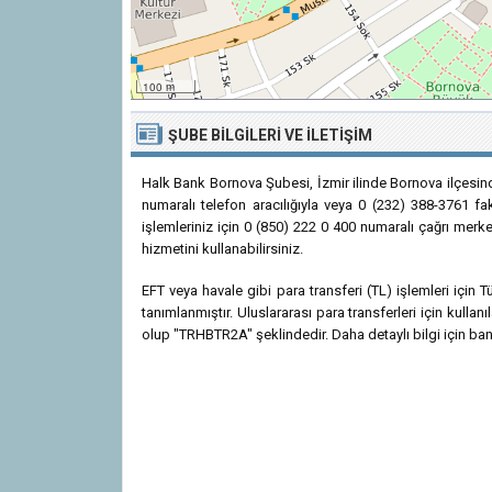
100 m
ŞUBE BILGILERI VE İLETIŞIM
Halk Bank Bornova Şubesi, İzmir ilinde Bornova ilçesi
numaralı telefon aracılığıyla veya 0 (232) 388-3761 fak
işlemleriniz için 0 (850) 222 0 400 numaralı çağrı merk
hizmetini kullanabilirsiniz.
EFT veya havale gibi para transferi (TL) işlemleri içi
tanımlanmıştır. Uluslararası para transferleri için kul
olup "TRHBTR2A" şeklindedir. Daha detaylı bilgi için bank