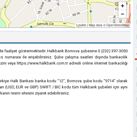
+
−
Leaflet
|
Map data ©
OpenStreetMap
nde faaliyet göstermektedir. Halkbank Bornova şubesine 0 (232) 397-3050
s numarası ile erişebilirsiniz. Şube çalışma saatleri dışında bankacılık
ezini veya https://www.halkbank.com.tr adresli online internet bankacılığı
n Türkiye Halk Bankası banka kodu "12", Bornova şube kodu "9714" olarak
lanılan (USD, EUR ve GBP) SWIFT / BIC kodu tüm Halkbank şubeleri için aynı
anın resmi sitesini ziyaret edebilirsiniz.