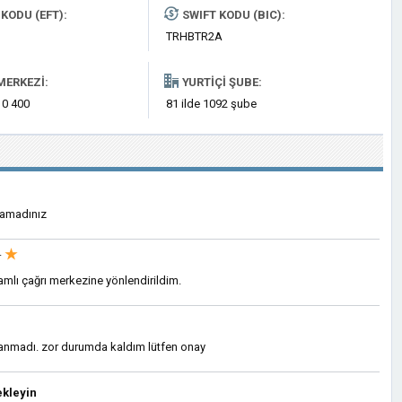
KODU (EFT):
SWIFT KODU (BIC):
TRHBTR2A
MERKEZI:
YURTIÇI ŞUBE:
 0 400
81 ilde 1092 şube
ayamadınız
★
·
mlı çağrı merkezine yönlendirildim.
lanmadı. zor durumda kaldım lütfen onay
kleyin