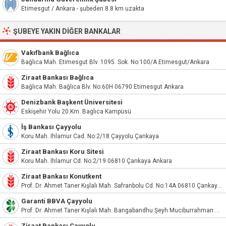
Etimesgut / Ankara - şubeden 8.8 km uzakta
ŞUBEYE YAKIN DIĞER BANKALAR
Vakıfbank Bağlıca
Bağlıca Mah. Etimesgut Blv. 1095. Sok. No:100/A Etimesgut/Ankara
Ziraat Bankası Bağlıca
Bağlıca Mah. Bağlıca Blv. No:60H 06790 Etimesgut Ankara
Denizbank Başkent Üniversitesi
Eskişehir Yolu 20.Km. Baglıca Kampüsü
İş Bankası Çayyolu
Koru Mah. Ihlamur Cad. No:2/18 Çayyolu Çankaya
Ziraat Bankası Koru Sitesi
Koru Mah. Ihlamur Cd. No:2/19 06810 Çankaya Ankara
Ziraat Bankası Konutkent
Prof. Dr. Ahmet Taner Kışlalı Mah. Safranbolu Cd. No:14A 06810 Çankaya Ankara
Garanti BBVA Çayyolu
Prof. Dr. Ahmet Taner Kışlalı Mah. Bangabandhu Şeyh Muciburrahman Bulvarı No:107 Çayyolu Çankaya / Ankara
Ziraat Bankası Çayyolu