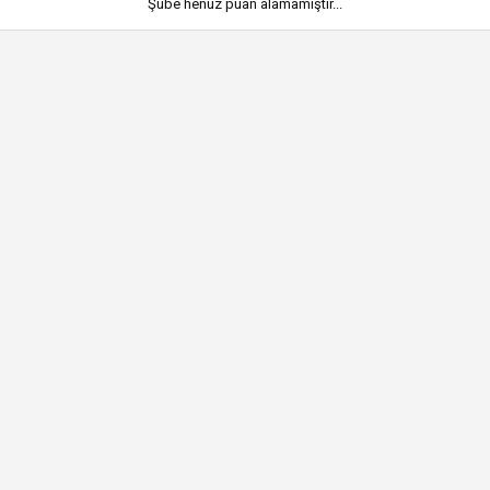
Şube henüz puan alamamıştır...