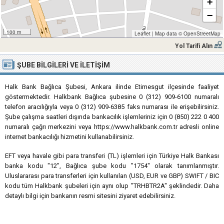
+
−
100 m
Leaflet
|
Map data ©
OpenStreetMap
Yol Tarifi Alın
ŞUBE BILGILERI VE İLETIŞIM
Halk Bank Bağlıca Şubesi, Ankara ilinde Etimesgut ilçesinde faaliyet
göstermektedir. Halkbank Bağlıca şubesine 0 (312) 909-6100 numaralı
telefon aracılığıyla veya 0 (312) 909-6385 faks numarası ile erişebilirsiniz.
Şube çalışma saatleri dışında bankacılık işlemleriniz için 0 (850) 222 0 400
numaralı çağrı merkezini veya https://www.halkbank.com.tr adresli online
internet bankacılığı hizmetini kullanabilirsiniz.
EFT veya havale gibi para transferi (TL) işlemleri için Türkiye Halk Bankası
banka kodu "12", Bağlıca şube kodu "1754" olarak tanımlanmıştır.
Uluslararası para transferleri için kullanılan (USD, EUR ve GBP) SWIFT / BIC
kodu tüm Halkbank şubeleri için aynı olup "TRHBTR2A" şeklindedir. Daha
detaylı bilgi için bankanın resmi sitesini ziyaret edebilirsiniz.