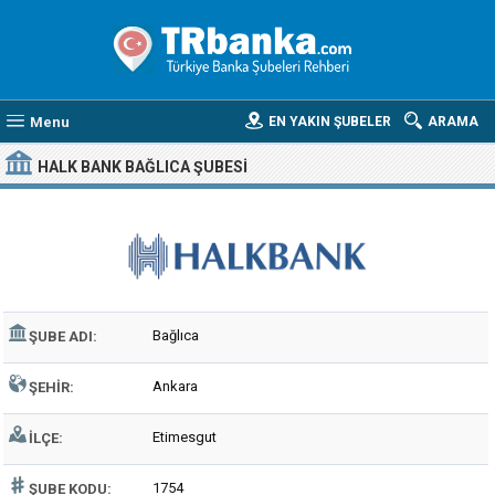
Menu
EN YAKIN ŞUBELER
ARAMA
HALK BANK BAĞLICA ŞUBESI
Bağlıca
ŞUBE ADI:
Ankara
ŞEHIR:
Etimesgut
İLÇE:
1754
ŞUBE KODU: