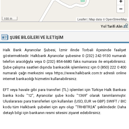
+
−
100 m
Leaflet
|
Map data ©
OpenStreetMap
Yol Tarifi Alın
ŞUBE BILGILERI VE İLETIŞIM
Halk Bank Ayrancılar Şubesi, İzmir ilinde Torbali ilçesinde faaliyet
göstermektedir. Halkbank Ayrancılar şubesine 0 (232) 242-9130 numaralı
telefon aracılığıyla veya 0 (232) 854-6680 faks numarası ile erişebilirsiniz.
Şube çalışma saatleri dışında bankacılık işlemleriniz için 0 (850) 222 0 400
numaralı çağrı merkezini veya https://www.halkbank.com.tr adresli online
internet bankacılığı hizmetini kullanabilirsiniz.
EFT veya havale gibi para transferi (TL) işlemleri için Türkiye Halk Bankası
banka kodu "12", Ayrancılar şube kodu "1369" olarak tanımlanmıştır.
Uluslararası para transferleri için kullanılan (USD, EUR ve GBP) SWIFT / BIC
kodu tüm Halkbank şubeleri için aynı olup "TRHBTR2A" şeklindedir. Daha
detaylı bilgi için bankanın resmi sitesini ziyaret edebilirsiniz.