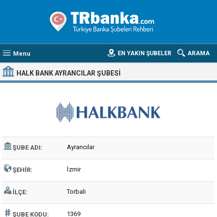
Menu
EN YAKIN ŞUBELER
ARAMA
HALK BANK AYRANCILAR ŞUBESI
Ayrancılar
ŞUBE ADI:
İzmir
ŞEHIR:
Torbali
İLÇE:
1369
ŞUBE KODU: