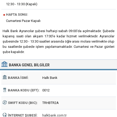
12:30 - 13:30 (Kapalı)
■
HAFTA SONU:
Cumartesi Pazar Kapalı
Halk Bank Ayrancılar şubesi haftaiçi sabah 09:00'da açılmaktadır. Şubede
kapanış saati olan akşam 17:00'e kadar hizmet verilmektedir. Ayrancılar
şubesinde 12:30 - 13:30 saatleri arasında öğle arası molası verilmekte olup
bu saatlerde şubede işlem yapılamamaktadır. Cumartesi ve Pazar günleri
şube kapalıdır.
BANKA
GENEL BILGILER
BANKA İSMI:
Halk Bank
BANKA KODU (EFT):
0012
SWIFT KODU (BIC):
TRHBTR2A
İNTERNET ŞUBESI:
halkbank.com.tr