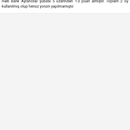
Halk Bank Ayrancılar şubesi
5
üzerinden
1.0
puan almıştır. Toplam
2
oy
kullanılmış olup henüz yorum yapılmamıştır.