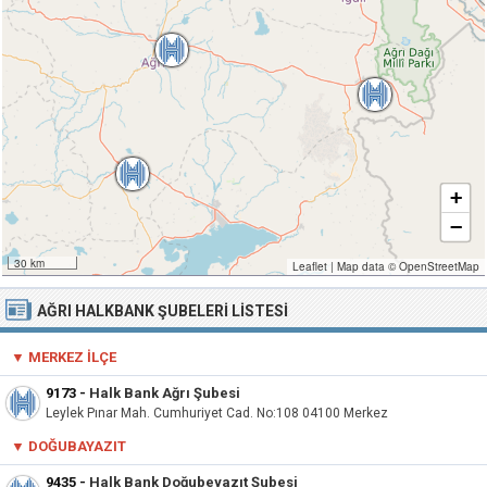
+
−
30 km
Leaflet
|
Map data ©
OpenStreetMap
AĞRI HALKBANK ŞUBELERI LISTESI
▼ MERKEZ İLÇE
9173
-
Halk Bank Ağrı Şubesi
Leylek Pınar Mah. Cumhuriyet Cad. No:108 04100 Merkez
▼ DOĞUBAYAZIT
9435
-
Halk Bank Doğubeyazıt Şubesi