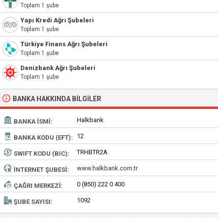
Toplam 1 şube
Yapı Kredi Ağrı Şubeleri
Toplam 1 şube
Türkiye Finans Ağrı Şubeleri
Toplam 1 şube
Denizbank Ağrı Şubeleri
Toplam 1 şube
BANKA HAKKINDA BILGILER
Halkbank
BANKA İSMI:
12
BANKA KODU (EFT):
TRHBTR2A
SWIFT KODU (BIC):
www.halkbank.com.tr
İNTERNET ŞUBESI:
0 (850) 222 0 400
ÇAĞRI MERKEZI:
1092
ŞUBE SAYISI: