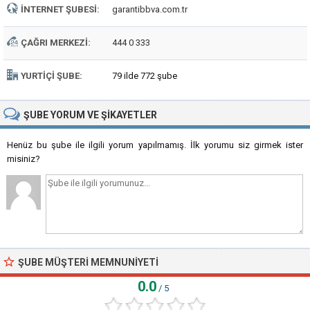
İNTERNET ŞUBESI:
garantibbva.com.tr
ÇAĞRI MERKEZI:
444 0 333
YURTIÇI ŞUBE:
79 ilde 772 şube
ŞUBE
YORUM VE ŞIKAYETLER
Henüz bu şube ile ilgili yorum yapılmamış. İlk yorumu siz girmek ister
misiniz?
ŞUBE MÜŞTERI MEMNUNIYETI
0.0
/ 5