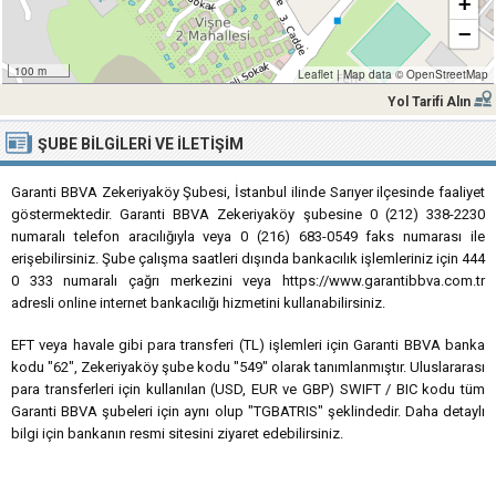
+
−
100 m
Leaflet
|
Map data ©
OpenStreetMap
Yol Tarifi Alın
ŞUBE BILGILERI VE İLETIŞIM
Garanti BBVA Zekeriyaköy Şubesi, İstanbul ilinde Sarıyer ilçesinde faaliyet
göstermektedir. Garanti BBVA Zekeriyaköy şubesine 0 (212) 338-2230
numaralı telefon aracılığıyla veya 0 (216) 683-0549 faks numarası ile
erişebilirsiniz. Şube çalışma saatleri dışında bankacılık işlemleriniz için 444
0 333 numaralı çağrı merkezini veya https://www.garantibbva.com.tr
adresli online internet bankacılığı hizmetini kullanabilirsiniz.
EFT veya havale gibi para transferi (TL) işlemleri için Garanti BBVA banka
kodu "62", Zekeriyaköy şube kodu "549" olarak tanımlanmıştır. Uluslararası
para transferleri için kullanılan (USD, EUR ve GBP) SWIFT / BIC kodu tüm
Garanti BBVA şubeleri için aynı olup "TGBATRIS" şeklindedir. Daha detaylı
bilgi için bankanın resmi sitesini ziyaret edebilirsiniz.