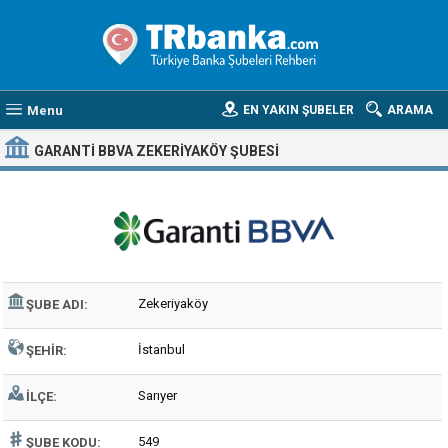
Menu
EN YAKIN ŞUBELER
ARAMA
GARANTI BBVA ZEKERIYAKÖY ŞUBESI
Zekeriyaköy
ŞUBE ADI:
İstanbul
ŞEHIR:
Sarıyer
İLÇE:
549
ŞUBE KODU: