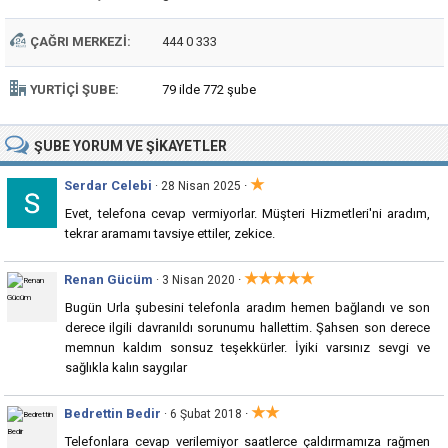
ÇAĞRI MERKEZI:
444 0 333
YURTIÇI ŞUBE:
79 ilde 772 şube
ŞUBE
YORUM VE ŞIKAYETLER
★
Serdar Celebi
·
· 28 Nisan 2025
Evet, telefona cevap vermiyorlar. Müşteri Hizmetleri'ni aradım,
tekrar aramamı tavsiye ettiler, zekice.
★★★★★
Renan Gücüm
·
· 3 Nisan 2020
Bugün Urla şubesini telefonla aradım hemen bağlandı ve son
derece ilgili davranıldı sorunumu hallettim. Şahsen son derece
memnun kaldım sonsuz teşekkürler. İyiki varsınız sevgi ve
sağlıkla kalın saygılar
★★
Bedrettin Bedir
·
· 6 Şubat 2018
Telefonlara cevap verilemiyor saatlerce çaldırmamıza rağmen