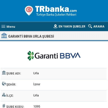
Menu
EN YAKIN ŞUBELER
ARAMA
GARANTI BBVA URLA ŞUBESI
Urla
ŞUBE ADI:
İzmir
ŞEHIR:
Urla
İLÇE:
1095
ŞUBE KODU: