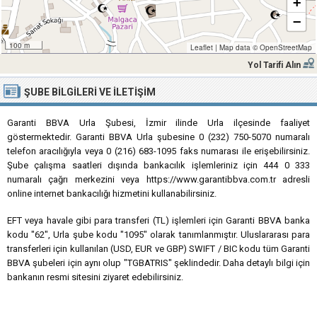
+
−
100 m
Leaflet
|
Map data ©
OpenStreetMap
Yol Tarifi Alın
ŞUBE BILGILERI VE İLETIŞIM
Garanti BBVA Urla Şubesi, İzmir ilinde Urla ilçesinde faaliyet
göstermektedir. Garanti BBVA Urla şubesine 0 (232) 750-5070 numaralı
telefon aracılığıyla veya 0 (216) 683-1095 faks numarası ile erişebilirsiniz.
Şube çalışma saatleri dışında bankacılık işlemleriniz için 444 0 333
numaralı çağrı merkezini veya https://www.garantibbva.com.tr adresli
online internet bankacılığı hizmetini kullanabilirsiniz.
EFT veya havale gibi para transferi (TL) işlemleri için Garanti BBVA banka
kodu "62", Urla şube kodu "1095" olarak tanımlanmıştır. Uluslararası para
transferleri için kullanılan (USD, EUR ve GBP) SWIFT / BIC kodu tüm Garanti
BBVA şubeleri için aynı olup "TGBATRIS" şeklindedir. Daha detaylı bilgi için
bankanın resmi sitesini ziyaret edebilirsiniz.