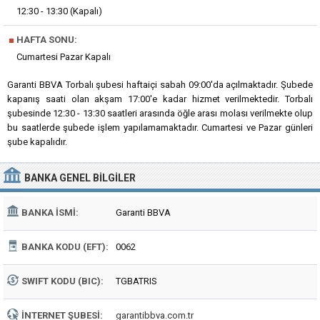
12:30 - 13:30 (Kapalı)
■
HAFTA SONU:
Cumartesi Pazar Kapalı
Garanti BBVA Torbalı şubesi haftaiçi sabah 09:00'da açılmaktadır. Şubede
kapanış saati olan akşam 17:00'e kadar hizmet verilmektedir. Torbalı
şubesinde 12:30 - 13:30 saatleri arasında öğle arası molası verilmekte olup
bu saatlerde şubede işlem yapılamamaktadır. Cumartesi ve Pazar günleri
şube kapalıdır.
BANKA
GENEL BILGILER
BANKA İSMI:
Garanti BBVA
BANKA KODU (EFT):
0062
SWIFT KODU (BIC):
TGBATRIS
İNTERNET ŞUBESI:
garantibbva.com.tr