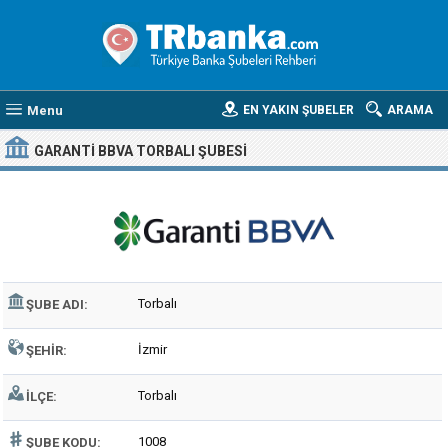
Menu
EN YAKIN ŞUBELER
ARAMA
GARANTI BBVA TORBALI ŞUBESI
Torbalı
ŞUBE ADI:
İzmir
ŞEHIR:
Torbalı
İLÇE:
1008
ŞUBE KODU: