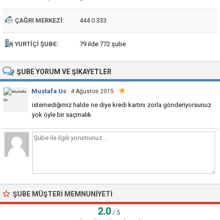
ÇAĞRI MERKEZI:
444 0 333
YURTIÇI ŞUBE:
79 ilde 772 şube
ŞUBE
YORUM VE ŞIKAYETLER
★
Mustafa Us
·
· 4 Ağustos 2015
istemediğimiz halde ne diye kredi kartını zorla gönderiyorsunuz
yok öyle bir saçmalık
ŞUBE MÜŞTERI MEMNUNIYETI
2.0
/ 5