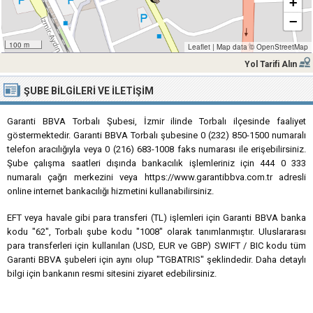
+
−
100 m
Leaflet
|
Map data ©
OpenStreetMap
Yol Tarifi Alın
ŞUBE BILGILERI VE İLETIŞIM
Garanti BBVA Torbalı Şubesi, İzmir ilinde Torbalı ilçesinde faaliyet
göstermektedir. Garanti BBVA Torbalı şubesine 0 (232) 850-1500 numaralı
telefon aracılığıyla veya 0 (216) 683-1008 faks numarası ile erişebilirsiniz.
Şube çalışma saatleri dışında bankacılık işlemleriniz için 444 0 333
numaralı çağrı merkezini veya https://www.garantibbva.com.tr adresli
online internet bankacılığı hizmetini kullanabilirsiniz.
EFT veya havale gibi para transferi (TL) işlemleri için Garanti BBVA banka
kodu "62", Torbalı şube kodu "1008" olarak tanımlanmıştır. Uluslararası
para transferleri için kullanılan (USD, EUR ve GBP) SWIFT / BIC kodu tüm
Garanti BBVA şubeleri için aynı olup "TGBATRIS" şeklindedir. Daha detaylı
bilgi için bankanın resmi sitesini ziyaret edebilirsiniz.