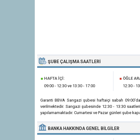
ŞUBE ÇALIŞMA SAATLERI
■
HAFTA İÇI:
■
ÖĞLE AR
09:00 - 12:30 ve 13:30 - 17:00
12:30 - 13
Garanti BBVA Sarıgazi şubesi haftaiçi sabah 09:00'd
verilmektedir. Sarıgazi şubesinde 12:30 - 13:30 saatle
yapılamamaktadır. Cumartesi ve Pazar günleri şube kapal
BANKA
HAKKINDA
GENEL BILGILER