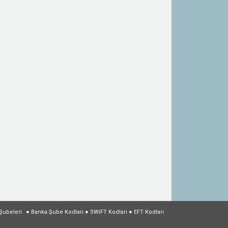
Şubeleri
●
Banka Şube Kodları
●
SWIFT Kodları
●
EFT Kodları