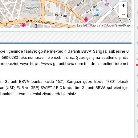
+
−
Leaflet
|
Map data ©
OpenStreetMap
epe ilçesinde faaliyet göstermektedir. Garanti BBVA Sarıgazi şubesine 0
) 683-0780 faks numarası ile erişebilirsiniz. Şube çalışma saatleri dışında
 merkezini veya https://www.garantibbva.com.tr adresli online internet
 için Garanti BBVA banka kodu "62", Sarıgazi şube kodu "780" olarak
lanılan (USD, EUR ve GBP) SWIFT / BIC kodu tüm Garanti BBVA şubeleri için
bankanın resmi sitesini ziyaret edebilirsiniz.