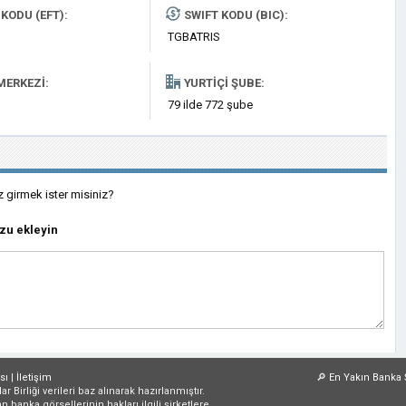
KODU (EFT):
SWIFT KODU (BIC):
TGBATRIS
MERKEZI:
YURTIÇI ŞUBE:
79 ilde 772 şube
z girmek ister misiniz?
zu ekleyin
sı
|
İletişim
🔎
En Yakın Banka 
irliği verileri baz alınarak hazırlanmıştır.
an banka görsellerinin hakları ilgili şirketlere