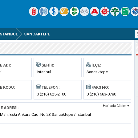
İSTANBUL
SANCAKTEPE
E ADI:
ŞEHIR:
İLÇE:
i
İstanbul
Sancaktepe
E KODU:
TELEFON:
FAKS NO:
0 (216) 625-2100
0 (216) 683-0780
Haritada Göster ▼
E ADRESI:
 Mah. Eski Ankara Cad. No:23 Sancaktepe / İstanbul