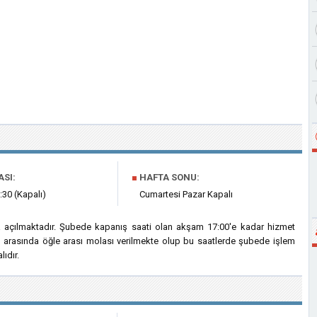
ASI:
■
HAFTA SONU:
:30 (Kapalı)
Cumartesi Pazar Kapalı
a açılmaktadır. Şubede kapanış saati olan akşam 17:00'e kadar hizmet
ri arasında öğle arası molası verilmekte olup bu saatlerde şubede işlem
ıdır.