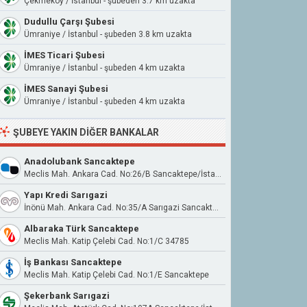
Çekmeköy / İstanbul - şubeden 3.7 km uzakta
Dudullu Çarşı Şubesi
Ümraniye / İstanbul - şubeden 3.8 km uzakta
İMES Ticari Şubesi
Ümraniye / İstanbul - şubeden 4 km uzakta
İMES Sanayi Şubesi
Ümraniye / İstanbul - şubeden 4 km uzakta
ŞUBEYE YAKIN DIĞER BANKALAR
Anadolubank Sancaktepe
Meclis Mah. Ankara Cad. No:26/B Sancaktepe/İstanbul
Yapı Kredi Sarıgazi
İnönü Mah. Ankara Cad. No:35/A Sarıgazi Sancaktepe / İstanbul
Albaraka Türk Sancaktepe
Meclis Mah. Katip Çelebi Cad. No:1/C 34785
İş Bankası Sancaktepe
Meclis Mah. Katip Çelebi Cad. No:1/E Sancaktepe
Şekerbank Sarıgazi