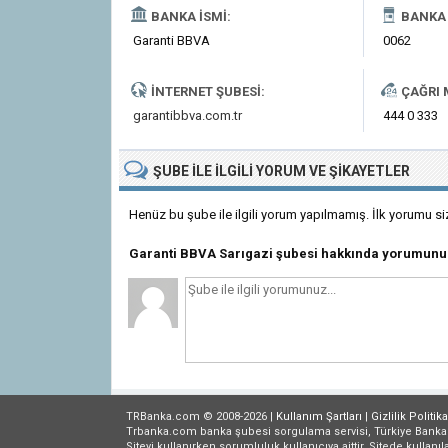
BANKA İSMI:
BANKA 
Garanti BBVA
0062
İNTERNET ŞUBESI:
ÇAĞRI 
garantibbva.com.tr
444 0 333
ŞUBE
ILE İLGILI
YORUM VE ŞIKAYETLER
Henüz bu şube ile ilgili yorum yapılmamış. İlk yorumu si
Garanti BBVA Sarıgazi şubesi hakkında yorumunu
TRBanka.com © 2008-2026 |
Kullanım Şartları
|
Gizlilik
Politika
Trbanka.com banka şubesi sorgulama servisi, Türkiye Bankalar B
Siteyi kullanırken sorumluluk kullanıcıya aittir. Sitede kullanıl