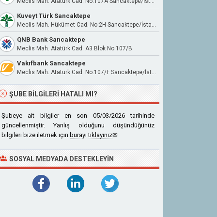
Meclis Mah. Atatürk Cad. No:107A Sancaktepe/İstanbul
Kuveyt Türk Sancaktepe
Meclis Mah. Hükümet Cad. No:2H Sancaktepe/İstanbul
QNB Bank Sancaktepe
Meclis Mah. Atatürk Cad. A3 Blok No:107/B
Vakıfbank Sancaktepe
Meclis Mah. Atatürk Cad. No:107/F Sancaktepe/İstanbul
ŞUBE BILGILERI HATALI MI?
Şubeye ait bilgiler en son 05/03/2026 tarihinde
güncellenmiştir. Yanlış olduğunu düşündüğünüz
bilgileri bize iletmek için
burayı tıklayınız
✉
SOSYAL MEDYADA DESTEKLEYIN