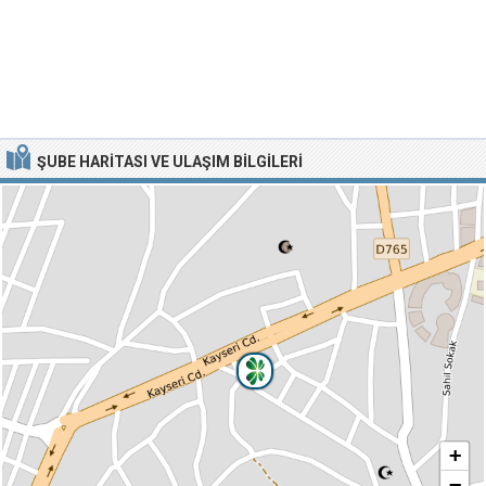
ŞUBE HARITASI VE ULAŞIM BILGILERI
+
−