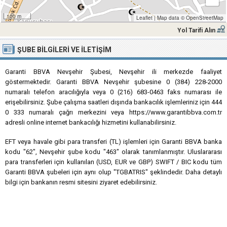
100 m
Leaflet
|
Map data ©
OpenStreetMap
Yol Tarifi Alın
ŞUBE BILGILERI VE İLETIŞIM
Garanti BBVA Nevşehir Şubesi, Nevşehir ili merkezde faaliyet
göstermektedir. Garanti BBVA Nevşehir şubesine 0 (384) 228-2000
numaralı telefon aracılığıyla veya 0 (216) 683-0463 faks numarası ile
erişebilirsiniz. Şube çalışma saatleri dışında bankacılık işlemleriniz için 444
0 333 numaralı çağrı merkezini veya https://www.garantibbva.com.tr
adresli online internet bankacılığı hizmetini kullanabilirsiniz.
EFT veya havale gibi para transferi (TL) işlemleri için Garanti BBVA banka
kodu "62", Nevşehir şube kodu "463" olarak tanımlanmıştır. Uluslararası
para transferleri için kullanılan (USD, EUR ve GBP) SWIFT / BIC kodu tüm
Garanti BBVA şubeleri için aynı olup "TGBATRIS" şeklindedir. Daha detaylı
bilgi için bankanın resmi sitesini ziyaret edebilirsiniz.