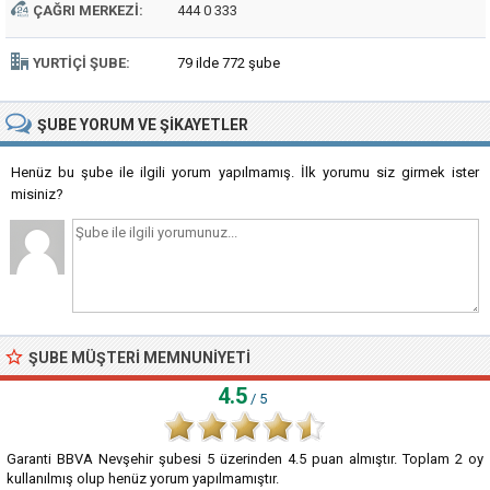
ÇAĞRI MERKEZI:
444 0 333
YURTIÇI ŞUBE:
79 ilde 772 şube
ŞUBE
YORUM VE ŞIKAYETLER
Henüz bu şube ile ilgili yorum yapılmamış. İlk yorumu siz girmek ister
misiniz?
ŞUBE MÜŞTERI MEMNUNIYETI
4.5
/ 5
Garanti BBVA Nevşehir şubesi
5
üzerinden
4.5
puan almıştır. Toplam
2
oy
kullanılmış olup henüz yorum yapılmamıştır.