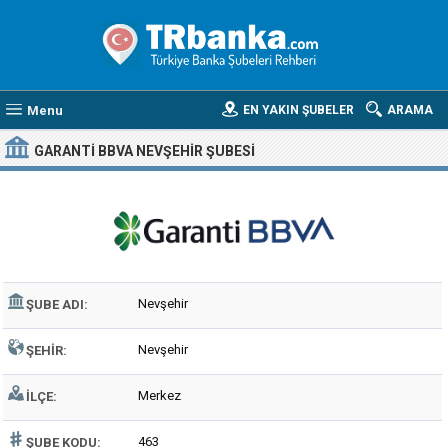
Menu
EN YAKIN ŞUBELER
ARAMA
GARANTI BBVA NEVŞEHIR ŞUBESI
Nevşehir
ŞUBE ADI:
Nevşehir
ŞEHIR:
Merkez
İLÇE:
463
ŞUBE KODU: