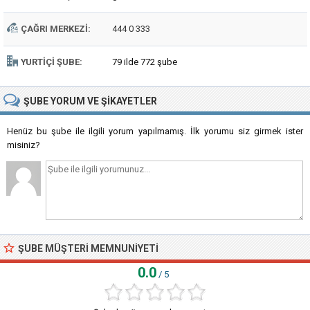
ÇAĞRI MERKEZI:
444 0 333
YURTIÇI ŞUBE:
79 ilde 772 şube
ŞUBE
YORUM VE ŞIKAYETLER
Henüz bu şube ile ilgili yorum yapılmamış. İlk yorumu siz girmek ister
misiniz?
ŞUBE MÜŞTERI MEMNUNIYETI
0.0
/ 5