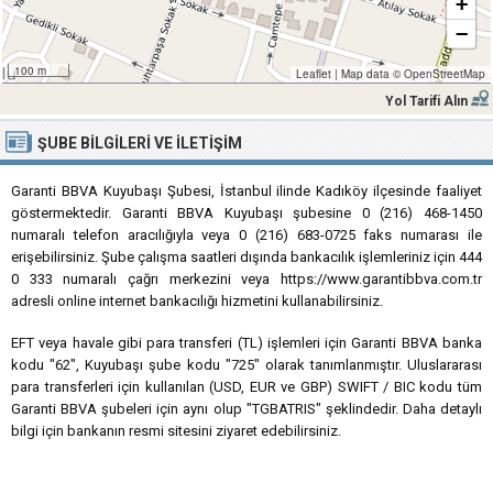
+
−
100 m
Leaflet
|
Map data ©
OpenStreetMap
Yol Tarifi Alın
ŞUBE BILGILERI VE İLETIŞIM
Garanti BBVA Kuyubaşı Şubesi, İstanbul ilinde Kadıköy ilçesinde faaliyet
göstermektedir. Garanti BBVA Kuyubaşı şubesine 0 (216) 468-1450
numaralı telefon aracılığıyla veya 0 (216) 683-0725 faks numarası ile
erişebilirsiniz. Şube çalışma saatleri dışında bankacılık işlemleriniz için 444
0 333 numaralı çağrı merkezini veya https://www.garantibbva.com.tr
adresli online internet bankacılığı hizmetini kullanabilirsiniz.
EFT veya havale gibi para transferi (TL) işlemleri için Garanti BBVA banka
kodu "62", Kuyubaşı şube kodu "725" olarak tanımlanmıştır. Uluslararası
para transferleri için kullanılan (USD, EUR ve GBP) SWIFT / BIC kodu tüm
Garanti BBVA şubeleri için aynı olup "TGBATRIS" şeklindedir. Daha detaylı
bilgi için bankanın resmi sitesini ziyaret edebilirsiniz.