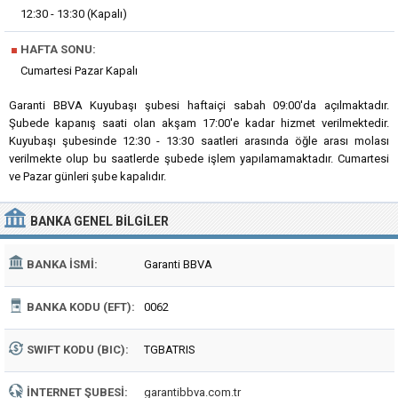
12:30 - 13:30 (Kapalı)
■
HAFTA SONU:
Cumartesi Pazar Kapalı
Garanti BBVA Kuyubaşı şubesi haftaiçi sabah 09:00'da açılmaktadır.
Şubede kapanış saati olan akşam 17:00'e kadar hizmet verilmektedir.
Kuyubaşı şubesinde 12:30 - 13:30 saatleri arasında öğle arası molası
verilmekte olup bu saatlerde şubede işlem yapılamamaktadır. Cumartesi
ve Pazar günleri şube kapalıdır.
BANKA
GENEL BILGILER
BANKA İSMI:
Garanti BBVA
BANKA KODU (EFT):
0062
SWIFT KODU (BIC):
TGBATRIS
İNTERNET ŞUBESI:
garantibbva.com.tr