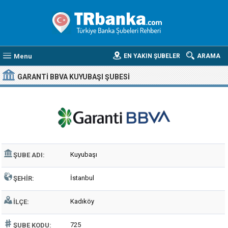
Menu
EN YAKIN ŞUBELER
ARAMA
GARANTI BBVA KUYUBAŞI ŞUBESI
Kuyubaşı
ŞUBE ADI:
İstanbul
ŞEHIR:
Kadıköy
İLÇE:
725
ŞUBE KODU: