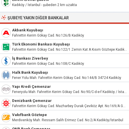
Kadıköy / İstanbul - şubeden 2 km uzakta
ŞUBEYE YAKIN DIĞER BANKALAR
Akbank Kuyubaşı
Fahrettin Kerim Gökay Cad. No:126/B Kadıköy
Türk Ekonomi Bankası Kuyubaşı
Fahrettin Kerim Gökay Cad. No:122/1 Zemin Kat A Kısım Göztepe Kadıköy/İstanbul
İş Bankası Ziverbey
Fahrettin Kerim Gökay Cad. No:108/C Kadıköy
Halk Bank Kuyubaşı
Fener Yolu Mah. Fahrettin Kerim Gökay Cad. No:144/B 34724 Kadıköy
Yapı Kredi Çemenzar
Feneryolu Mah. Fahrettin Kerim Gökay Cad. No:90/C-d-e-f Kadıköy / İstanbul
Denizbank Çemenzar
Fahrettin Kerim Gökay Cad. Mazharbey Durak Çeviköz Apt. No:169/A Göztepe Kadıköy
Vakıfbank Göztepe
Merdivenköy Mah. Ressam Salih Erimez Cad. No:2/A Kadıköy/İstanbul
QNB Bank Çemenzar