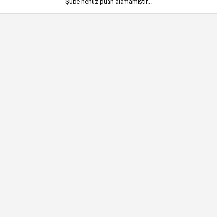
Şube henüz puan alamamıştır...