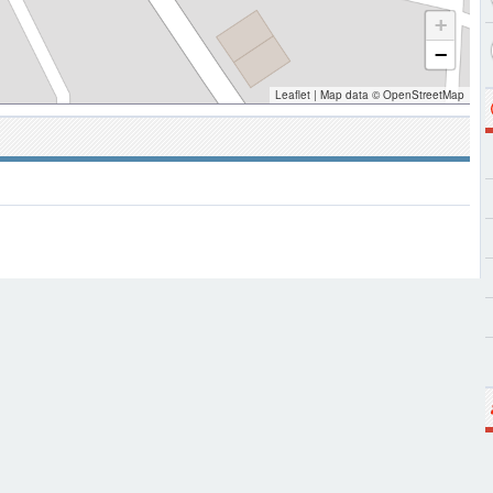
+
−
Leaflet
|
Map data ©
OpenStreetMap