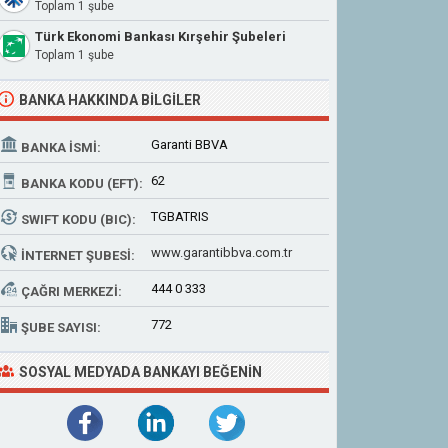
Toplam 1 şube
Türk Ekonomi Bankası Kırşehir Şubeleri
Toplam 1 şube
BANKA HAKKINDA BILGILER
Garanti BBVA
BANKA İSMI:
62
BANKA KODU (EFT):
TGBATRIS
SWIFT KODU (BIC):
www.garantibbva.com.tr
İNTERNET ŞUBESI:
444 0 333
ÇAĞRI MERKEZI:
772
ŞUBE SAYISI:
SOSYAL MEDYADA BANKAYI BEĞENIN