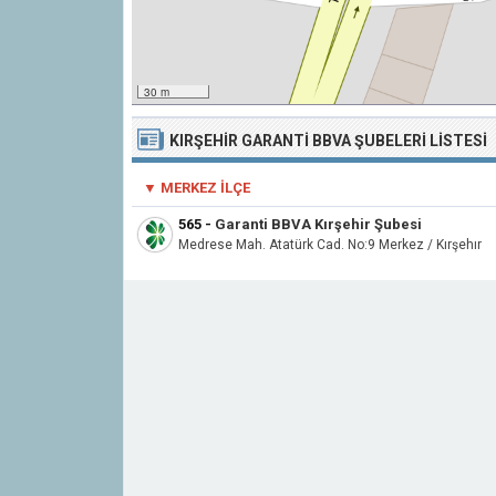
30 m
KIRŞEHIR GARANTI BBVA ŞUBELERI LISTESI
▼ MERKEZ İLÇE
565
-
Garanti BBVA Kırşehir Şubesi
Medrese Mah. Atatürk Cad. No:9 Merkez / Kırşehır