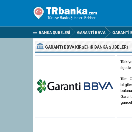
BANKA ŞUBELERI
GARANTI BBVA
GARANTI B
GARANTI BBVA KIRŞEHIR BANKA ŞUBELERI
Türkiy
ilçede
Tüm Ga
bilgile
buluna
Garant
güncel