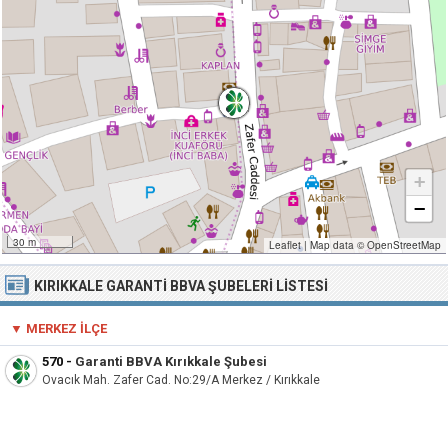
+
−
30 m
Leaflet
|
Map data ©
OpenStreetMap
KIRIKKALE GARANTI BBVA ŞUBELERI LISTESI
▼ MERKEZ İLÇE
570
-
Garanti BBVA Kırıkkale Şubesi
Ovacık Mah. Zafer Cad. No:29/A Merkez / Kırıkkale