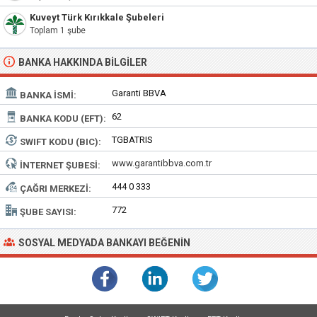
Kuveyt Türk Kırıkkale Şubeleri
Toplam 1 şube
BANKA HAKKINDA BILGILER
Garanti BBVA
BANKA İSMI:
62
BANKA KODU (EFT):
TGBATRIS
SWIFT KODU (BIC):
www.garantibbva.com.tr
İNTERNET ŞUBESI:
444 0 333
ÇAĞRI MERKEZI:
772
ŞUBE SAYISI:
SOSYAL MEDYADA BANKAYI BEĞENIN