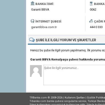
BANKA İSMI:
BANKA 
Garanti BBVA
0062
İNTERNET ŞUBESI:
ÇAĞRI 
garantibbva.com.tr
444 0 333
ŞUBE
ILE İLGILI
YORUM VE ŞIKAYETLER
Henüz bu şube ile ilgili yorum yapılmamış. İlk yorumu si
Garanti BBVA Kemalpaşa şubesi hakkında yorumu
TRBanka.com © 2008-2026 |
Kullanım Şartları
|
Gizlilik
Politika
Trbanka.com banka şubesi sorgulama servisi, Türkiye Bankalar B
Siteyi kullanırken sorumluluk kullanıcıya aittir. Sitede kullanıl