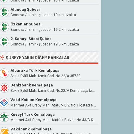
Bornova / İzmir - şubeden 18.1 km uzakta
Altındağ Şubesi
Bornova / İzmir - şubeden 19 km uzakta
Özkanlar Şubesi
Bornova / İzmir - şubeden 19.2 km uzakta
2. Sanayi Sitesi Şubesi
Bornova / İzmir - şubeden 19.5 km uzakta
ŞUBEYE YAKIN DIĞER BANKALAR
Albaraka Türk Kemalpaşa
Sekiz Eylül Mah. İzmir Cad. No:22/A 35730
Denizbank Kemalpaşa
Sekiz Eylül Mah. İzmir Cad. No:22/A Kemalpaşa İzmir
Vakıf Katılım Kemalpaşa
Mehmet Akif Ersoy Mah. Atatürk Blv. No:1 İç Kapı No:1 Kemalpaşa/İzmir
Kuveyt Türk Kemalpaşa
Mehmet Akif Ersoy Mah. Atatürk Bulvarı No:43/B Kemalpaşa/İzmir
Vakıfbank Kemalpaşa