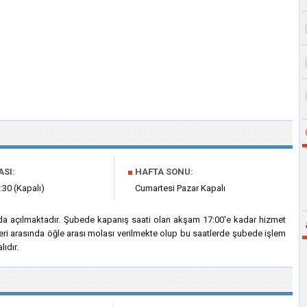
ASI:
■
HAFTA SONU:
:30 (Kapalı)
Cumartesi Pazar Kapalı
a açılmaktadır. Şubede kapanış saati olan akşam 17:00'e kadar hizmet
eri arasında öğle arası molası verilmekte olup bu saatlerde şubede işlem
ıdır.