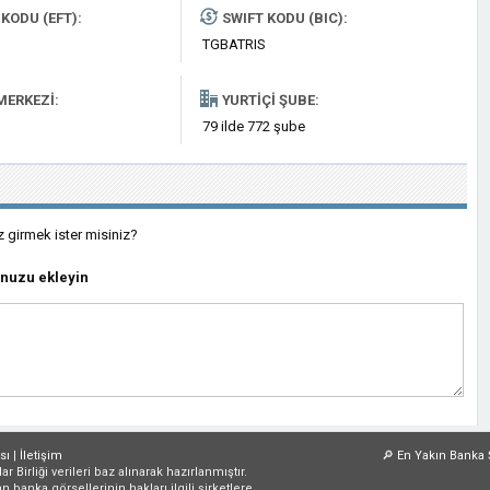
KODU (EFT):
SWIFT KODU (BIC):
TGBATRIS
MERKEZI:
YURTIÇI ŞUBE:
79 ilde 772 şube
z girmek ister misiniz?
nuzu ekleyin
sı
|
İletişim
🔎
En Yakın Banka 
irliği verileri baz alınarak hazırlanmıştır.
an banka görsellerinin hakları ilgili şirketlere