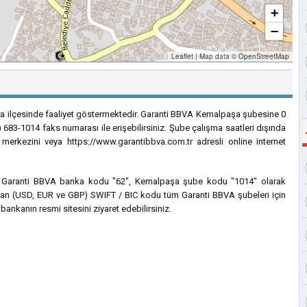
+
−
Leaflet
|
Map data ©
OpenStreetMap
a ilçesinde faaliyet göstermektedir. Garanti BBVA Kemalpaşa şubesine 0
) 683-1014 faks numarası ile erişebilirsiniz. Şube çalışma saatleri dışında
 merkezini veya https://www.garantibbva.com.tr adresli online internet
için Garanti BBVA banka kodu "62", Kemalpaşa şube kodu "1014" olarak
lanılan (USD, EUR ve GBP) SWIFT / BIC kodu tüm Garanti BBVA şubeleri için
bankanın resmi sitesini ziyaret edebilirsiniz.