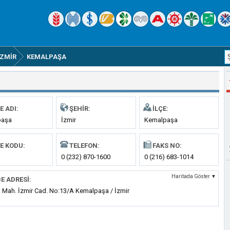
İZMIR
KEMALPAŞA
E ADI:
ŞEHIR:
İLÇE:
paşa
İzmir
Kemalpaşa
E KODU:
TELEFON:
FAKS NO:
0 (232) 870-1600
0 (216) 683-1014
Haritada Göster ▼
E ADRESI:
k Mah. İzmir Cad. No:13/A Kemalpaşa / İzmir