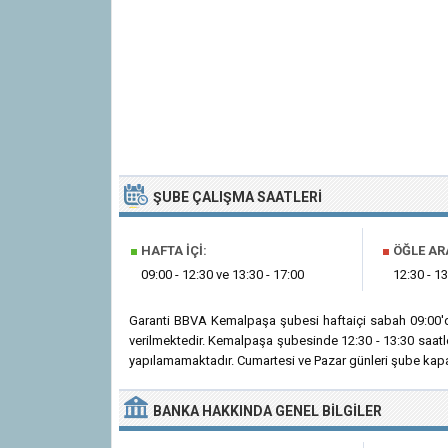
ŞUBE ÇALIŞMA SAATLERI
■
HAFTA İÇI:
■
ÖĞLE AR
09:00 - 12:30 ve 13:30 - 17:00
12:30 - 13
Garanti BBVA Kemalpaşa şubesi haftaiçi sabah 09:00'd
verilmektedir. Kemalpaşa şubesinde 12:30 - 13:30 saatl
yapılamamaktadır. Cumartesi ve Pazar günleri şube kapal
BANKA
HAKKINDA
GENEL BILGILER