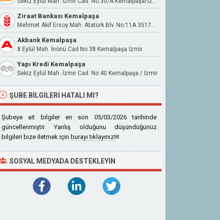
Sekiz Eylül Mah. İzmir Cad. No:30/A Kemalpaşa/İzmir
Ziraat Bankası Kemalpaşa
Mehmet Akif Ersoy Mah. Atatürk Blv. No:11A 35170 Kemalpaşa İzmir
Akbank Kemalpaşa
8 Eylül Mah. İnönü Cad No 38 Kemalpaşa İzmir
Yapı Kredi Kemalpaşa
Sekiz Eylül Mah. İzmir Cad. No:40 Kemalpaşa / İzmir
ŞUBE BILGILERI HATALI MI?
Şubeye ait bilgiler en son 05/03/2026 tarihinde
güncellenmiştir. Yanlış olduğunu düşündüğünüz
bilgileri bize iletmek için
burayı tıklayınız
✉
SOSYAL MEDYADA DESTEKLEYIN