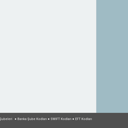
Şubeleri
●
Banka Şube Kodları
●
SWIFT Kodları
●
EFT Kodları