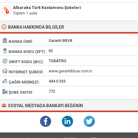
Albaraka Türk Kastamonu Şubeleri
Toplam 1 şube
BANKA HAKKINDA BILGILER
Garanti BBVA
BANKA İSMI:
62
BANKA KODU (EFT):
TGBATRIS
SWIFT KODU (BIC):
www.garantibbva.com.tr
İNTERNET ŞUBESI:
444 0 333
ÇAĞRI MERKEZI:
772
ŞUBE SAYISI:
SOSYAL MEDYADA BANKAYI BEĞENIN