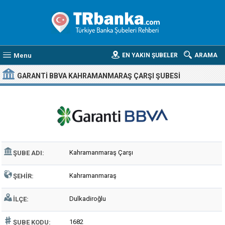
Menu
EN YAKIN ŞUBELER
ARAMA
GARANTI BBVA KAHRAMANMARAŞ ÇARŞI ŞUBESI
Kahramanmaraş Çarşı
ŞUBE ADI:
Kahramanmaraş
ŞEHIR:
Dulkadiroğlu
İLÇE:
1682
ŞUBE KODU: