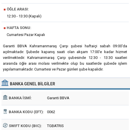
■
ÖĞLE ARASI:
12:30 - 13:30 (Kapalı)
■
HAFTA SONU:
Cumartesi Pazar Kapalı
Garanti BBVA Kahramanmaraş Çarşı şubesi haftaiçi sabah 09:00'da
açılmaktadır. Şubede kapanış saati olan akşam 17:00'e kadar hizmet
verilmektedir. Kahramanmaraş Çarşı şubesinde 12:30 - 13:30 saatleri
arasında öğle arası molası verilmekte olup bu saatlerde şubede işlem
yapılamamaktadır. Cumartesi ve Pazar günleri şube kapalıdır.
BANKA
GENEL BILGILER
BANKA İSMI:
Garanti BBVA
BANKA KODU (EFT):
0062
SWIFT KODU (BIC):
TGBATRIS