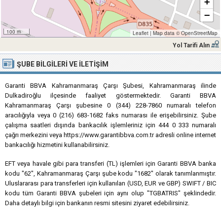
+
−
100 m
Leaflet
|
Map data ©
OpenStreetMap
Yol Tarifi Alın
ŞUBE BILGILERI VE İLETIŞIM
Garanti BBVA Kahramanmaraş Çarşı Şubesi, Kahramanmaraş ilinde
Dulkadiroğlu ilçesinde faaliyet göstermektedir. Garanti BBVA
Kahramanmaraş Çarşı şubesine 0 (344) 228-7860 numaralı telefon
aracılığıyla veya 0 (216) 683-1682 faks numarası ile erişebilirsiniz. Şube
çalışma saatleri dışında bankacılık işlemleriniz için 444 0 333 numaralı
çağrı merkezini veya https://www.garantibbva.com.tr adresli online internet
bankacılığı hizmetini kullanabilirsiniz.
EFT veya havale gibi para transferi (TL) işlemleri için Garanti BBVA banka
kodu "62", Kahramanmaraş Çarşı şube kodu "1682" olarak tanımlanmıştır.
Uluslararası para transferleri için kullanılan (USD, EUR ve GBP) SWIFT / BIC
kodu tüm Garanti BBVA şubeleri için aynı olup "TGBATRIS" şeklindedir.
Daha detaylı bilgi için bankanın resmi sitesini ziyaret edebilirsiniz.