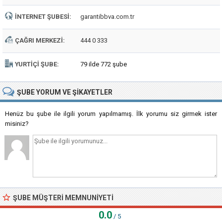
İNTERNET ŞUBESI:
garantibbva.com.tr
ÇAĞRI MERKEZI:
444 0 333
YURTIÇI ŞUBE:
79 ilde 772 şube
ŞUBE
YORUM VE ŞIKAYETLER
Henüz bu şube ile ilgili yorum yapılmamış. İlk yorumu siz girmek ister
misiniz?
ŞUBE MÜŞTERI MEMNUNIYETI
0.0
/ 5