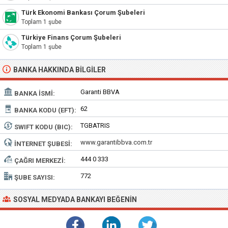
Türk Ekonomi Bankası Çorum Şubeleri
Toplam 1 şube
Türkiye Finans Çorum Şubeleri
Toplam 1 şube
BANKA HAKKINDA BILGILER
Garanti BBVA
BANKA İSMI:
62
BANKA KODU (EFT):
TGBATRIS
SWIFT KODU (BIC):
www.garantibbva.com.tr
İNTERNET ŞUBESI:
444 0 333
ÇAĞRI MERKEZI:
772
ŞUBE SAYISI:
SOSYAL MEDYADA BANKAYI BEĞENIN