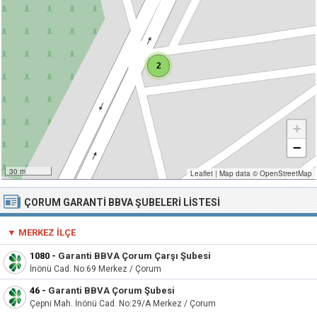
2
+
−
30 m
Leaflet
|
Map data ©
OpenStreetMap
ÇORUM GARANTI BBVA ŞUBELERI LISTESI
▼ MERKEZ İLÇE
1080
-
Garanti BBVA Çorum Çarşı Şubesi
İnönü Cad. No:69 Merkez / Çorum
46
-
Garanti BBVA Çorum Şubesi
Çepni Mah. İnönü Cad. No:29/A Merkez / Çorum