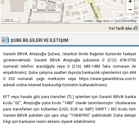
+
−
100 m
Leaflet
|
Map data ©
OpenStreetMap
Yol Tarifi Alın
ŞUBE BILGILERI VE İLETIŞIM
Garanti BBVA Ateştuğla Şubesi, İstanbul ilinde Bağcılar ilçesinde faaliyet
göstermektedir. Garanti BBVA Ateştuğla şubesine 0 (212) 478-5750
numaralı telefon aracılığıyla veya 0 (216) 683-1483 faks numarası ile
erişebilirsiniz. Şube çalışma saatleri dışında bankacılık işlemleriniz için 444
0 333 numaralı çağrı merkezini veya https://www.garantibbva.com.tr
adresli online internet bankacılığı hizmetini kullanabilirsiniz.
EFT veya havale gibi para transferi (TL) işlemleri için Garanti BBVA banka
kodu "62", Ateştuğla şube kodu "1483" olarak tanımlanmıştır. Uluslararası
para transferleri için kullanılan (USD, EUR ve GBP) SWIFT / BIC kodu tüm
Garanti BBVA şubeleri için aynı olup "TGBATRIS" şeklindedir. Daha detaylı
bilgi için bankanın resmi sitesini ziyaret edebilirsiniz.