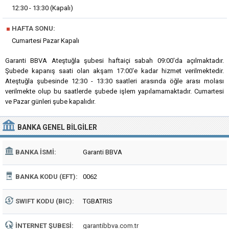
12:30 - 13:30 (Kapalı)
■
HAFTA SONU:
Cumartesi Pazar Kapalı
Garanti BBVA Ateştuğla şubesi haftaiçi sabah 09:00'da açılmaktadır.
Şubede kapanış saati olan akşam 17:00'e kadar hizmet verilmektedir.
Ateştuğla şubesinde 12:30 - 13:30 saatleri arasında öğle arası molası
verilmekte olup bu saatlerde şubede işlem yapılamamaktadır. Cumartesi
ve Pazar günleri şube kapalıdır.
BANKA
GENEL BILGILER
BANKA İSMI:
Garanti BBVA
BANKA KODU (EFT):
0062
SWIFT KODU (BIC):
TGBATRIS
İNTERNET ŞUBESI:
garantibbva.com.tr