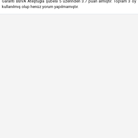
Garanti BBVA Ateştuğla şubesi
5
üzerinden
3.7
puan almıştır. Toplam
3
oy
kullanılmış olup henüz yorum yapılmamıştır.