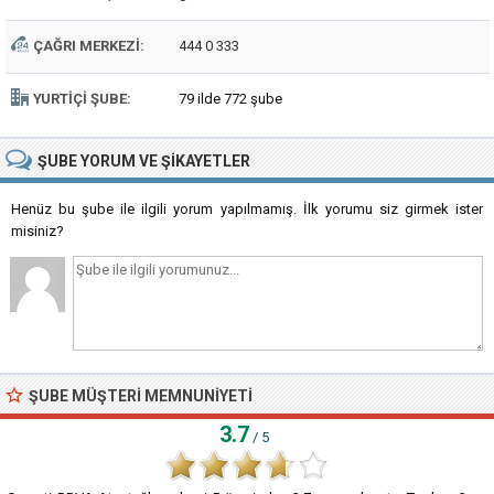
ÇAĞRI MERKEZI:
444 0 333
YURTIÇI ŞUBE:
79 ilde 772 şube
ŞUBE
YORUM VE ŞIKAYETLER
Henüz bu şube ile ilgili yorum yapılmamış. İlk yorumu siz girmek ister
misiniz?
ŞUBE MÜŞTERI MEMNUNIYETI
3.7
/ 5