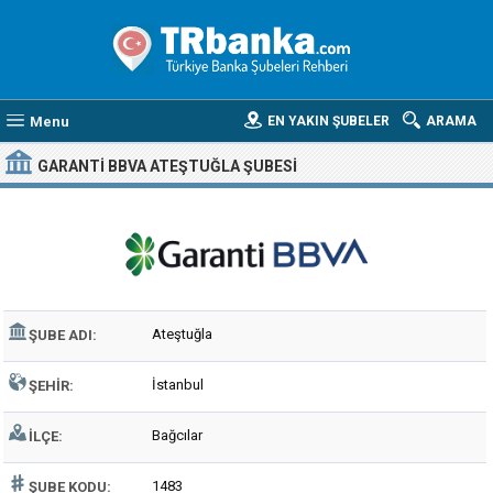
Menu
EN YAKIN ŞUBELER
ARAMA
GARANTI BBVA ATEŞTUĞLA ŞUBESI
Ateştuğla
ŞUBE ADI:
İstanbul
ŞEHIR:
Bağcılar
İLÇE:
1483
ŞUBE KODU: