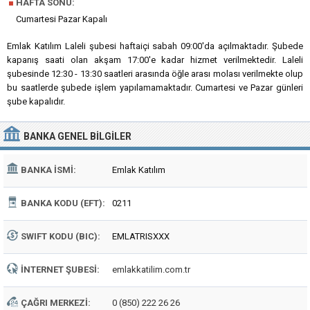
■
HAFTA SONU:
Cumartesi Pazar Kapalı
Emlak Katılım Laleli şubesi haftaiçi sabah 09:00'da açılmaktadır. Şubede
kapanış saati olan akşam 17:00'e kadar hizmet verilmektedir. Laleli
şubesinde 12:30 - 13:30 saatleri arasında öğle arası molası verilmekte olup
bu saatlerde şubede işlem yapılamamaktadır. Cumartesi ve Pazar günleri
şube kapalıdır.
BANKA
GENEL BILGILER
BANKA İSMI:
Emlak Katılım
BANKA KODU (EFT):
0211
SWIFT KODU (BIC):
EMLATRISXXX
İNTERNET ŞUBESI:
emlakkatilim.com.tr
ÇAĞRI MERKEZI:
0 (850) 222 26 26