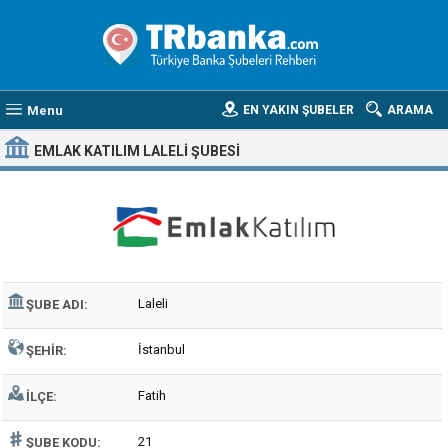
Menu
EN YAKIN ŞUBELER
ARAMA
EMLAK KATILIM LALELI ŞUBESI
Laleli
ŞUBE ADI:
İstanbul
ŞEHIR:
Fatih
İLÇE:
21
ŞUBE KODU: