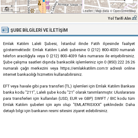
100 m
Leaflet
|
Map data ©
OpenStreetMap
Yol Tarifi Alın
ŞUBE BILGILERI VE İLETIŞIM
Emlak Katılım Laleli Şubesi, İstanbul ilinde Fatih ilçesinde faaliyet
göstermektedir. Emlak Katılım Laleli şubesine 0 (212) 800-4030 numaralı
telefon aracılığıyla veya 0 (212) 800-4039 faks numarası ile erişebilirsiniz.
Şube çalışma saatleri dışında bankacılık işlemleriniz için 0 (850) 222 26 26
numaralı çağrı merkezini veya https://emlakkatilim.com.tr adresli online
internet bankacılığı hizmetini kullanabilirsiniz.
EFT veya havale gibi para transferi (TL) işlemleri için Emlak Katılım Bankası
banka kodu "211", Laleli şube kodu "21" olarak tanımlanmıştır. Uluslararası
para transferleri için kullanılan (USD, EUR ve GBP) SWIFT / BIC kodu tüm
Emlak Katılım şubeleri için aynı olup "EMLATRISXXX" şeklindedir. Daha
detaylı bilgi için bankanın resmi sitesini ziyaret edebilirsiniz.